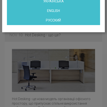
УКРАЇНСЬКА
ENGLISH
РУССКИЙ
NOV
10
Hot Desking - що це?
Hot Desking - це нова модель організацїї офісного
простору, що припускає спільне викроистання