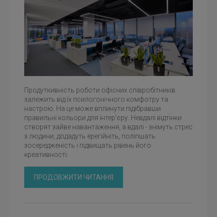
Продуткивність роботи офісних співробітників
залежить від їх псилогонічного комфотру та
настрою. На це може вплинути підібравши
правильні кольори для інтер'єру. Невдалі відтінки
створят зайве навантаження, а вдалі - знімуть стрес
з людини, додадуть ерегійніть, поліпшать
зосередженість і підвищать рівень його
креативності.
ПРОДОВЖИТИ ЧИТАННЯ