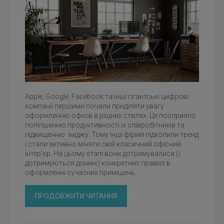
Apple, Google, Facebook та інші гігантські цифрові
компанїї першими почали приділяти увагу
оформленню офісів в ріщних стилях. Це посприяло
поліпшенню продуктивності їх співробітників та
підвищенню іміджу. Тому інші фірми підхопили тренд
і стали активно міняти свій класичний офісний
інтер'єр. На цьому етапі вони дотримувалися (і
дотримуються донині) конкретних правил в
оформленні сучасних приміщень.
ПРОДОВЖИТИ ЧИТАННЯ