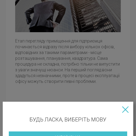
Етап перегляду приміщення для підприємця
починається відразу після вибору кількох офісів,
відповідних за такими параметрами - місце
розташування, планування, квадратура. Сама
процедура не складна, потрібно тільки не випустити
з уваги значущі нюанси. На перший погляд вони
здадуться незначними, проте в процесі експлуатації
офісу можуть створити певні проблеми.
ПРОДОВЖИТИ ЧИТАННЯ
БУДЬ ЛАСКА, ВИБЕРІТЬ МОВУ