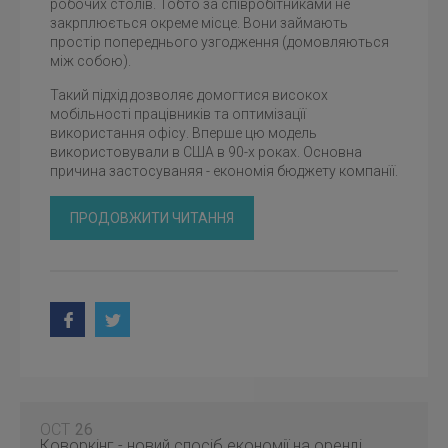
робочих столів. Тобто за співробітниками не
закрплюється окреме місце. Вони займають
простір попереднього узгодження (домовляються
між собою).
Такий підхід дозволяє домогтися високох
мобільності працівників та оптимізацїї
використання офісу. Вперше цю модель
використовували в США в 90-х роках. Основна
причина застосуваняя - економія бюджету компанїї.
ПРОДОВЖИТИ ЧИТАННЯ
OCT
26
Коворкінг - новий спосіб економії на оренді