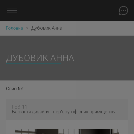
»
Дубовик Анна
Головна
ДУБОВИК АННА
Опис №1
FEB
11
Варіанти дизайну інтер'єру офісних приміщеннь.