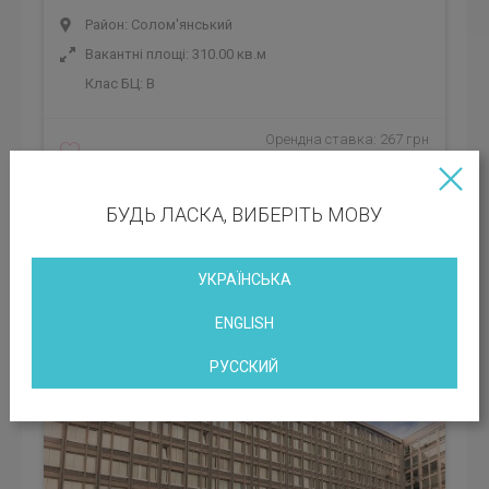
Район: Солом'янський
Вакантні площі: 310.00 кв.м
Клас БЦ:
B
Орендна ставка: 267 грн
Експлуатаційні платежі: 89 грн
БУДЬ ЛАСКА, ВИБЕРІТЬ МОВУ
Бізнес центр НЕСТ
Київ, вулиця Василя Липківського, 45 З Київ,
УКРАЇНСЬКА
Україна
ENGLISH
РУССКИЙ