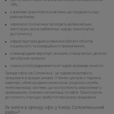
18%;
є важливі транспортні розв'язки, що поєднують інші
райони Києва;
через всю Солом'янку проходить велика міська
магістраль (вона забезпечує чудову транспортну
доступність);
інфраструктура дуже розвинена (багато об'єктів
соціального та комерційного призначення);
є міжнародний аеропорт, вокзали, станції метро, ​​десятки
автобусних зупинок;
з вікон усіх БЦ відкриваються чудові краєвиди на місто.
Оренда офісу на Солом'янці - це чудова можливість
працювати в кращих умовах. У бізнес-центрах є паркінги,
кафетерії, облагороджені зелені зони, охоронні служби,
телекомунікації, системи, що контролюють мікроклімат у
приміщеннях, пожежні сигналізації та ліфти. Транспортна
доступність спрощує прибуття персоналу працювати.
Як взяти в оренду офіс у Києві, Солом'янський
район?