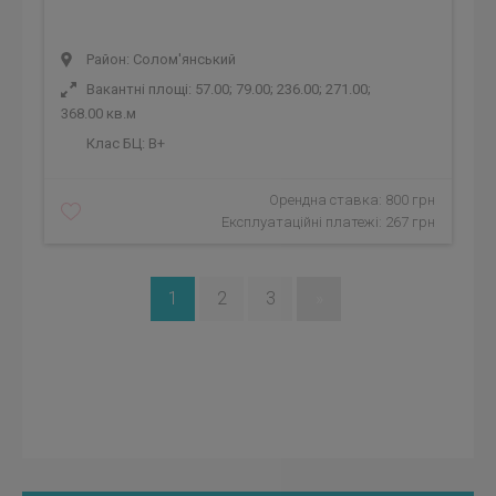
Район: Солом'янський
Вакантні площі: 57.00; 79.00; 236.00; 271.00;
368.00 кв.м
Клас БЦ:
B+
Орендна ставка: 800 грн
Експлуатаційні платежі: 267 грн
1
2
3
»