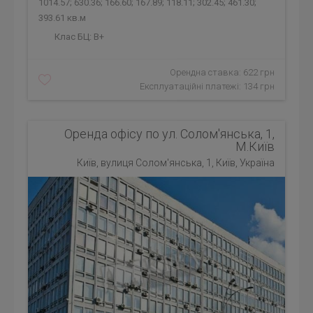
1014.57; 630.36; 166.60; 167.89; 118.11; 302.45; 461.30;
393.61 кв.м
Клас БЦ:
B+
Орендна ставка: 622 грн
Експлуатаційні платежі: 134 грн
Оренда офісу по ул. Солом'янська, 1,
М.Київ
Київ, вулиця Солом'янська, 1, Київ, Україна