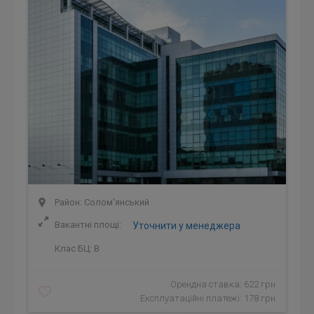
Район: Солом'янський
Вакантні площі:
Уточнити у менеджера
Клас БЦ:
B
Орендна ставка: 622 грн
Експлуатаційні платежі: 178 грн