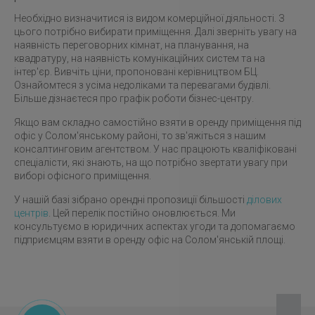
Необхідно визначитися із видом комерційної діяльності. З
цього потрібно вибирати приміщення. Далі зверніть увагу на
наявність переговорних кімнат, на планування, на
квадратуру, на наявність комунікаційних систем та на
інтер'єр. Вивчіть ціни, пропоновані керівництвом БЦ.
Ознайомтеся з усіма недоліками та перевагами будівлі.
Більше дізнаєтеся про графік роботи бізнес-центру.
Якщо вам складно самостійно взяти в оренду приміщення під
офіс у Солом'янському районі, то зв'яжіться з нашим
консалтинговим агентством. У нас працюють кваліфіковані
спеціалісти, які знають, на що потрібно звертати увагу при
виборі офісного приміщення.
У нашій базі зібрано орендні пропозиції більшості
ділових
центрів
. Цей перелік постійно оновлюється. Ми
консультуємо в юридичних аспектах угоди та допомагаємо
підприємцям взяти в оренду офіс на Солом'янській площі.