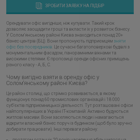
ЗРОБИТИ ЗАЯВКУ НА ПІДБІР
Орендувати офіс вигідніше, ніж купувати. Такий крок
дозволяє заощадити гроші та вкласти їх у розвиток бізнесу.
У Солом'янському районі Києва знаходиться понад 20+
бізнес-центрів (БЦ). Вони пропонують підприємцям
зняти
офіс без посередників
. Це сучасні багатоповерхові будівлі з
монументальним фасадом, панорамними вікнами та
високими стелями. Є пропозиції оренди офісних приміщень
різного класу - А, Б, С.
Чому вигідно взяти в оренду офіс у
Солом'янському районі Києва?
Це район столиці, що стрімко розвивається, в якому
функціонує понад 60 промислових організацій і 18 000
суб'єктів підприємницької діяльності. Тут розташовані офіси
найпопулярніших в Україні IT-компаній. Активно будуються
житлові масиви. Вони заселяються люди і намагаються
відкрити власний бізнес поруч із будинком (щоб було зручно
добирати працювати). Інші переваги району:
протягом останніх 20 років населення збільшилося на