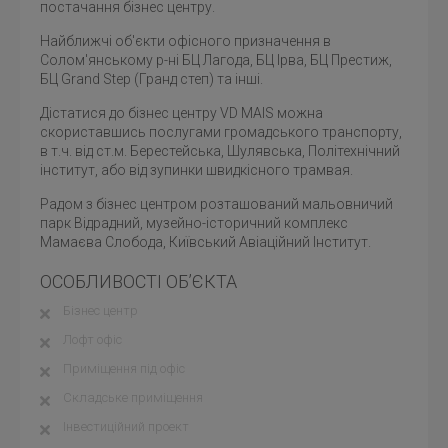
постачання бізнес центру.
Найближчі об'єкти офісного призначення в
Солом'янському р-ні БЦ Лагода, БЦ Ірва, БЦ Престиж,
БЦ Grand Step (Гранд степ) та інші.
Дістатися до бізнес центру VD MAIS можна
скориставшись послугами громадського транспорту,
в т.ч. від ст.м. Берестейська, Шулявська, Політехнічний
інститут, або від зупинки швидкісного трамвая.
Радом з бізнес центром розташований мальовничий
парк Відрадний, музейно-історичний комплекс
Мамаєва Слобода, Київський Авіаційний Інститут.
ОСОБЛИВОСТІ ОБ’ЄКТА
Бізнес центр
Лофт офіс
Приміщення під офіс
Складське приміщення
Інвестиційний проект