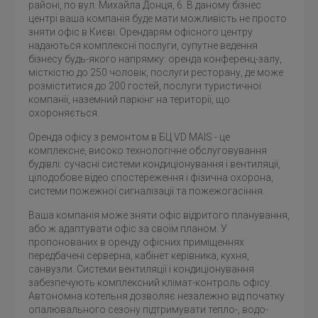
районі, по вул. Михайла Донця, 6. В даному бізнес
центрі ваша компанія буде мати можливість не просто
зняти офіс в Києві. Орендарям офісного центру
надаються комплексні послуги, супутне ведення
бізнесу будь-якого напрямку: оренда конференц-залу,
місткістю до 250 чоловік, послуги ресторану, де може
розміститися до 200 гостей, послуги туристичної
компанії, наземний паркінг на території, що
охороняється.
Оренда офісу з ремонтом в БЦ VD MAIS - це
комплексне, високо технологічне обслуговування
будівлі: сучасні системи кондиціонування і вентиляції,
цілодобове відео спостереження і фізична охорона,
системи пожежної сигналізації та пожежогасіння.
Ваша компанія може зняти офіс відритого планування,
або ж адаптувати офіс за своїм планом. У
пропонованих в оренду офісних приміщеннях
передбачені серверна, кабінет керівника, кухня,
санвузли. Системи вентиляції і кондиціонування
забезпечують комплексний клімат-контроль офісу.
Автономна котельня дозволяє незалежно від початку
опалювального сезону підтримувати тепло-, водо-