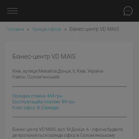
»
»
Бізнес-центр VD MAIS
Головна
Оренда офісів
Бізнес-центр VD MAIS
Київ
, вулиця Михайла Донця, 6, Київ, Україна
Район:
Солом'янський
Орендна ставка:
444
грн
Експлуатаційні платежі: 89 грн
Клас офісу: B
(оренда)
Бізнес центр VD MAIS, вул. М.Донця, 6 - офісна будівля,
де пропонується оренда офісу в Солом'янському