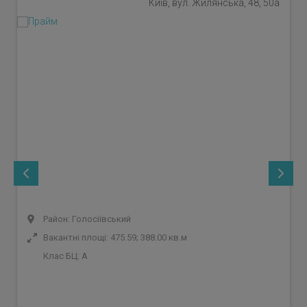
Київ, вул. Жилянська, 48, 50а
Район: Голосіївський
Вакантні площі: 475.59; 388.00 кв.м
Клас БЦ:
A