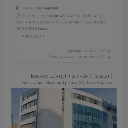
Район: Соломенский
Вакантные площади: 49.25; 40.91; 109.83; 43.73;
256.16; 1014.57; 630.36; 166.60; 167.89; 118.11; 302.45;
461.30; 393.61 кв.м
Класс БЦ:
B+
Арендная ставка: 623 грн
Эксплуатационные платежи: 134 грн
Бизнес-центр Платинум (Platinum)
Киев, улица Михаила Гришко, 3А, Киев, Украина