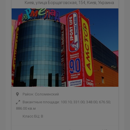
Киев, улица Борщаговская, 154, Киев, Украина
Район: Соломенский
Вакантные площади: 100.10; 331.00; 348.00; 676.50;
886.00 кв.м
Класс БЦ:
B