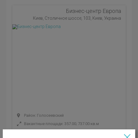
Бизнес-центр Европа
Киев, Столичное шоссе, 103, Киев, Украина
Район: Голосеевский
Вакантные площади: 357.00; 737.00 кв.м
Класс БЦ:
B+