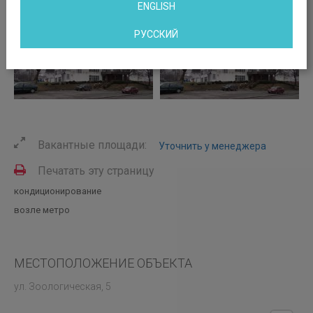
ENGLISH
РУССКИЙ
Вакантные площади:
Уточнить у менеджера
Печатать эту страницу
кондиционирование
возле метро
МЕСТОПОЛОЖЕНИЕ ОБЪЕКТА
ул. Зоологическая, 5