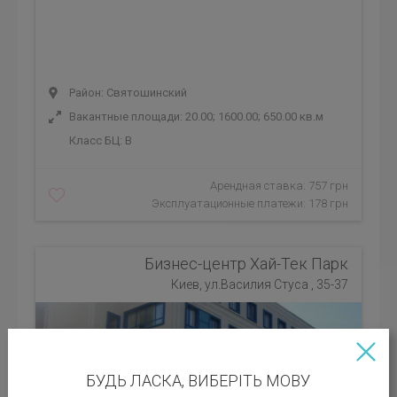
Район: Святошинский
Вакантные площади: 20.00; 1600.00; 650.00 кв.м
Класс БЦ:
B
Арендная ставка: 757 грн
Эксплуатационные платежи: 178 грн
Бизнес-центр Хай-Тек Парк
Киев, ул.Василия Стуса , 35-37
БУДЬ ЛАСКА, ВИБЕРІТЬ МОВУ