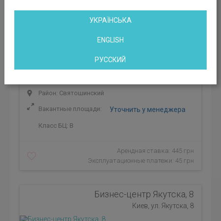
УКРАЇНСЬКА
ENGLISH
РУССКИЙ
Район: Святошинский
Вакантные площади:
Уточнить у менеджера
Класс БЦ:
B
Арендная ставка: 445 грн
Эксплуатационные платежи: 45 грн
Бизнес-центр Якутска, 8
Киев, ул. Якутска, 8