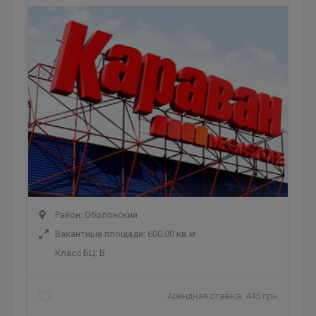
Район: Оболонский
Вакантные площади: 600.00 кв.м
Класс БЦ:
B
Арендная ставка: 445 грн