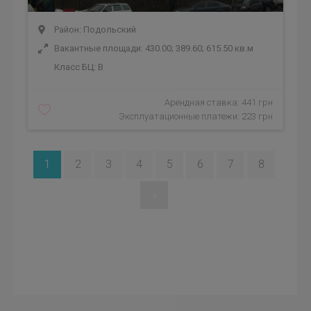
Район: Подольский
Вакантные площади: 430.00; 389.60; 615.50 кв.м
Класс БЦ:
B
Арендная ставка: 441 грн
Эксплуатационные платежи: 223 грн
1
2
3
4
5
6
7
8
»