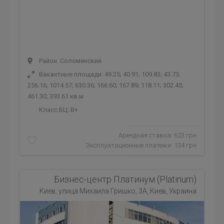
Район: Соломенский
Вакантные площади: 49.25; 40.91; 109.83; 43.73;
256.16; 1014.57; 630.36; 166.60; 167.89; 118.11; 302.45;
461.30; 393.61 кв.м
Класс БЦ:
B+
Арендная ставка: 623 грн
Эксплуатационные платежи: 134 грн
Бизнес-центр Платинум (Platinum)
Киев, улица Михаила Гришко, 3А, Киев, Украина