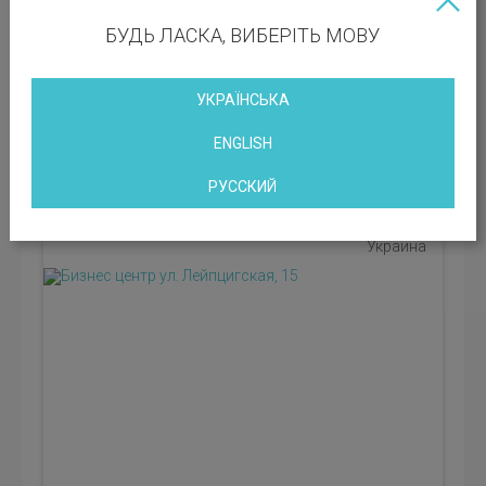
886.00 кв.м
БУДЬ ЛАСКА, ВИБЕРІТЬ МОВУ
Класс БЦ:
B
УКРАЇНСЬКА
Арендная ставка: 445 грн
Эксплуатационные платежи: 178 грн
ENGLISH
РУССКИЙ
Бизнес центр ул. Лейпцигская, 15
Киев, улица Лейпцигская 15, Киев, город Киев,
Украина