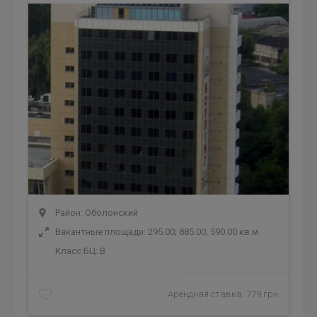
Район: Оболонский
Вакантные площади: 295.00; 885.00; 590.00 кв.м
Класс БЦ:
B
Арендная ставка: 779 грн