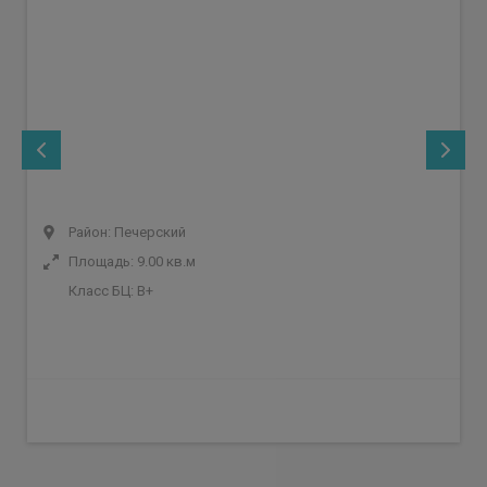
Район: Печерский
Площадь: 9.00 кв.м
Класс БЦ:
B+