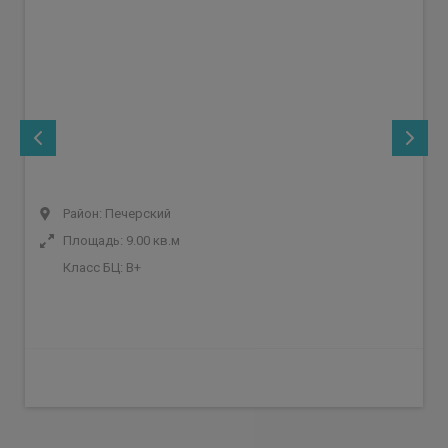
Район: Печерский
Площадь: 9.00 кв.м
Класс БЦ:
B+