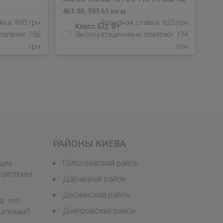
461.30; 393.61 кв.м
ка: 890 грн
Арендная ставка: 623 грн
Класс БЦ:
B+
латежи: 156
Эксплуатационные платежи: 134
грн
грн
РАЙОНЫ КИЕВА
ция:
Голосеевский район
 системы
Дарницкий район
Деснянский район
а: что
Днепровский район
мателям?