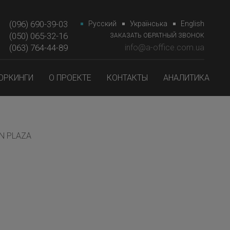
(096) 690-39-03
Русский
Українська
English
(050) 065-32-16
ЗАКАЗАТЬ ОБРАТНЫЙ ЗВОНОК
(063) 764-44-89‎‎
info@a-office.com.ua
ОРКИНГИ
О ПРОЕКТЕ
КОНТАКТЫ
АНАЛИТИКА