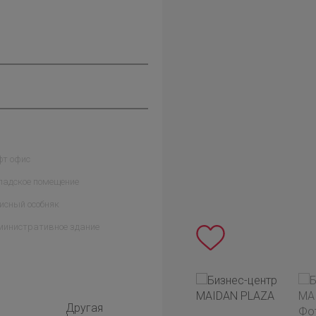
фт офис
ладское помещение
исный особняк
министративное здание
Другая