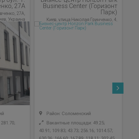
нко, 27А
Business Center (Горизонт
Парк)
вченко, 27А,
иев, Украина
Киев, улица Николая Гринченко, 4,
Киев, Украина
ий
Район: Соломенский
281.70;
Вакантные площади: 49.25;
40.91; 109.83; 43.73; 256.16; 1014.57;
880
630.36; 166.60; 167.89; 118.11; 302.45;