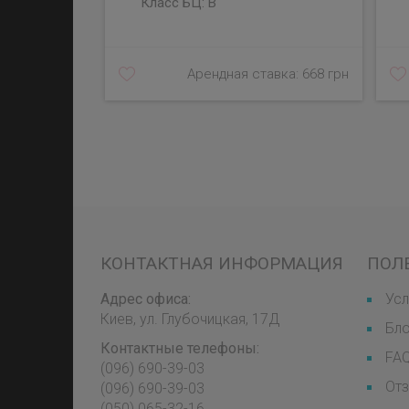
Класс БЦ:
B
Арендная ставка: 668 грн
КОНТАКТНАЯ ИНФОРМАЦИЯ
ПОЛ
Адрес офиса:
Усл
Киев, ул. Глубочицкая, 17Д
Бл
Контактные телефоны:
FA
(096) 690-39-03
От
‎(096) 690-39-03
‎(050) 065-32-16