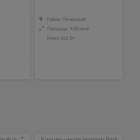
Район: Печерский
Площадь: 9.00 кв.м
Класс БЦ:
B+
 бул. Т.
Бизнес-центр Horizon Park