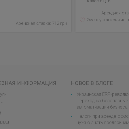
Класс БЦ:
B
Арендная став
Эксплуатационные п
Арендная ставка: 712 грн
ЕЗНАЯ ИНФОРМАЦИЯ
НОВОЕ В БЛОГЕ
уги
Украинская ERP-револю
Переход на безопасные
ог
автоматизации бизнеса
Q
Налоги при аренде офис
зывы
нужно знать предприни