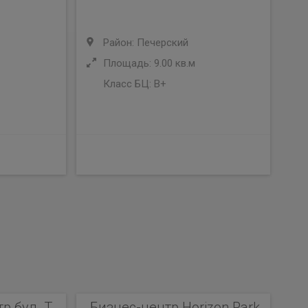
Район: Печерский
Площадь: 9.00 кв.м
Класс БЦ:
B+
 бул. Т.
Бизнес-центр Horizon Park