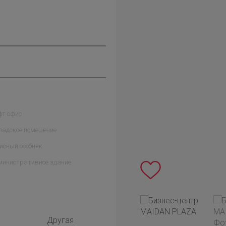
фт офис
ладское помещение
исный особняк
министративное здание
Другая