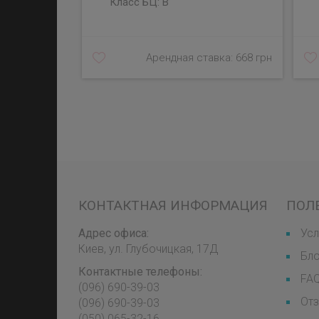
Класс БЦ:
B
Арендная ставка: 668 грн
КОНТАКТНАЯ ИНФОРМАЦИЯ
ПОЛ
Адрес офиса:
Усл
Киев, ул. Глубочицкая, 17Д
Бл
Контактные телефоны:
FA
(096) 690-39-03
От
‎(096) 690-39-03
‎(050) 065-32-16