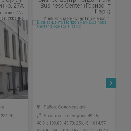
нко, 27А
Business Center (Горизонт
Парк)
вченко, 27А,
иев, Украина
Киев, улица Николая Гринченко, 4,
Киев, Украина
ий
Район: Соломенский
281.70;
Вакантные площади: 49.25;
40.91; 109.83; 43.73; 256.16; 1014.57;
880
630.36; 166.60; 167.89; 118.11; 302.45;