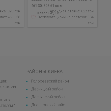
461.30; 393.61 кв.м
ка: 890 грн
Арендная ставка: 623 грн
Класс БЦ:
B+
латежи: 156
Эксплуатационные платежи: 134
грн
грн
РАЙОНЫ КИЕВА
ция:
Голосеевский район
 системы
Дарницкий район
Деснянский район
а: что
Днепровский район
мателям?