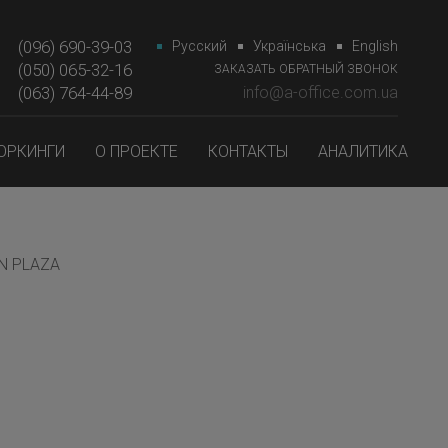
(096) 690-39-03
Русский
Українська
English
(050) 065-32-16
ЗАКАЗАТЬ ОБРАТНЫЙ ЗВОНОК
(063) 764-44-89‎‎
info@a-office.com.ua
ОРКИНГИ
О ПРОЕКТЕ
КОНТАКТЫ
АНАЛИТИКА