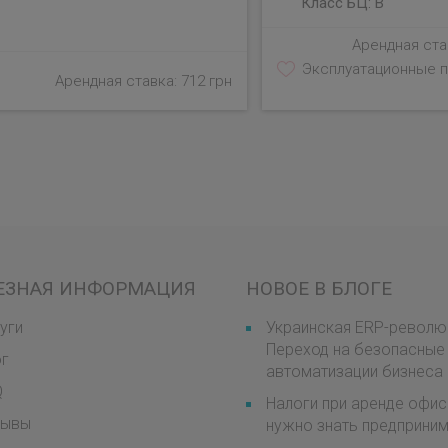
Класс БЦ:
B
Арендная став
Эксплуатационные п
Арендная ставка: 712 грн
ЕЗНАЯ ИНФОРМАЦИЯ
НОВОЕ В БЛОГЕ
уги
Украинская ERP-револю
Переход на безопасные
ог
автоматизации бизнеса
Q
Налоги при аренде офис
зывы
нужно знать предприни