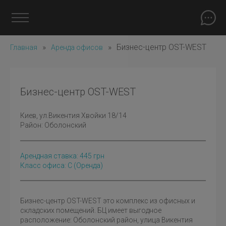
»
»
Бизнес-центр OST-WEST
Главная
Аренда офисов
Бизнес-центр OST-WEST
Киев
, ул.Викентия Хвойки 18/14
Район:
Оболонский
Арендная ставка:
445
грн
Класс офиса: C
(оренда)
Бизнес-центр OST-WEST это комплекс из офисных и
складских помещений. БЦ имеет выгодное
расположение: Оболонский район, улица Викентия