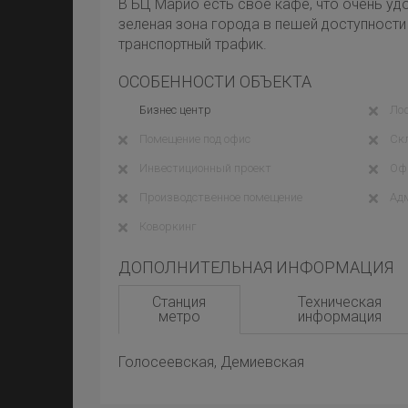
В БЦ Марио есть свое кафе, что очень уд
зеленая зона города в пешей доступности
транспортный трафик.
ОСОБЕННОСТИ ОБЪЕКТА
Бизнес центр
Ло
Помещение под офис
Ск
Инвестиционный проект
Оф
Производственное помещение
Ад
Коворкинг
ДОПОЛНИТЕЛЬНАЯ ИНФОРМАЦИЯ
Станция
Техническая
метро
информация
Голосеевская, Демиевская