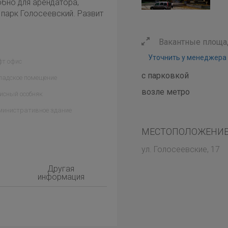
обно для арендатора,
 парк Голосеевский. Развит
Вакантные площа
Уточнить у менеджера
фт офис
с парковкой
ладское помещение
возле метро
исный особняк
министративное здание
МЕСТОПОЛОЖЕНИЕ
ул. Голосеевские, 17
Другая
информация