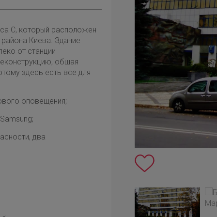
сса С, который расположен
 района Киева. Здание
леко от станции
реконструкцию, общая
тому здесь есть все для
ового оповещения;
, Samsung;
асности, два