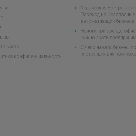
уги
Украинская ERP-револю
Переход на безопасные
ог
автоматизации бизнеса
Q
Налоги при аренде офис
зывы
нужно знать предприни
та сайта
С чего начать бизнес: 
инструкция для начинаю
итика конфиденциальности