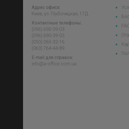
Адрес офиса:
Усл
Киев, ул. Глубочицкая, 17Д
Бл
Контактные телефоны:
FA
(096) 690-39-03
От
‎(096) 690-39-03
‎(050) 065-32-16
Кар
‎(063) 764-44-89
Пол
E-mail для справок:
info@a-office.com.ua