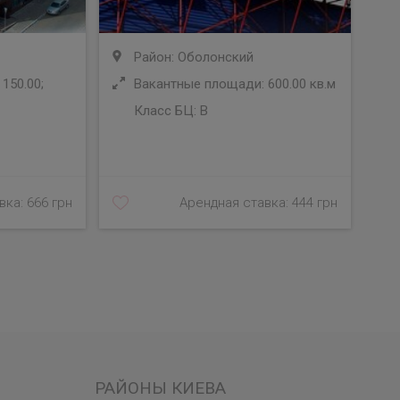
Район: Оболонский
150.00;
Вакантные площади: 600.00 кв.м
Класс БЦ:
B
У
ка: 666 грн
Арендная ставка: 444 грн
РАЙОНЫ КИЕВА