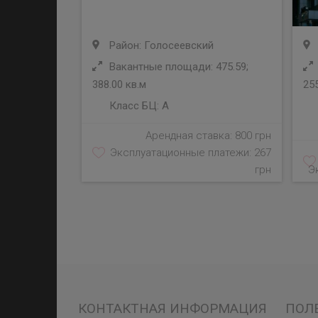
Район: Голосеевский
Вакантные площади: 475.59;
388.00 кв.м
255
Класс БЦ:
A
Арендная ставка: 800 грн
Эксплуатационные платежи: 267
грн
Э
КОНТАКТНАЯ ИНФОРМАЦИЯ
ПОЛ