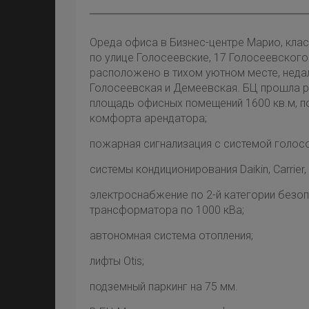
Ореда офиса в Бизнес-центре Марио, кла
по улице Голосеевские, 17 Голосеевского
расположено в тихом уютном месте, неда
Голосеевская и Демеевская. БЦ прошла 
площадь офисных помещений 1600 кв.м, по
комфорта арендатора;
пожарная сигнализация с системой голос
системы кондиционирования Daikin, Carrier
электроснабжение по 2-й категории безоп
трансформатора по 1000 кВа;
автономная система отопления;
лифты Оtis;
подземный паркинг на 75 мм.