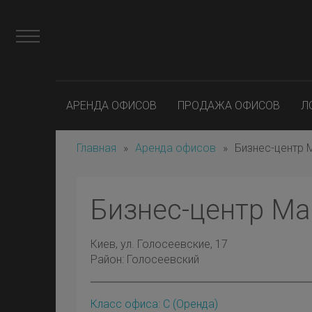
АРЕНДА ОФИСОВ
ПРОДАЖА ОФИСОВ
Л
Главная
»
Аренда офисов
»
Бизнес-центр 
Бизнес-центр М
Киев
, ул. Голосеевские, 17
Район:
Голосеевский
Класс офиса: C
(оренда)