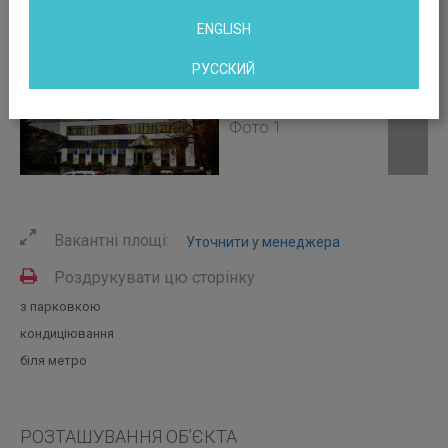
ENGLISH
РУССКИЙ
Вакантні площі:
Уточнити у менеджера
Роздрукувати цю сторінку
з парковкою
кондиціювання
біля метро
РОЗТАШУВАННЯ ОБ’ЄКТА