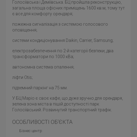
Голосіївська і Деміївська. БЦ пройшла реконструкцію,
загальна площа офісних приміщень 1600 кв.м, тому тут
є все для комфорту орендаря;
пожежна сигналізація з системою голосового
оповіщення;
системи кондиціонування Daikin, Carrier, Samsung;
електрозабезпечення по 2-й категорії безпеки, два
трансформатори по 1000 кВа;
автономна система опалення;
ліфти Оtis;
підземний паркінг на 75 мм.
У БЦ Маріо є своє кафе, що дуже зручно для орендаря,
зелена зона міста в пішій доступності парк
Голосіївський. Розвинутий транспортний трафік.
ОСОБЛИВОСТІ ОБ’ЄКТА
Бізнес центр