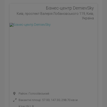
Бізнес-центр DemievSky
Київ, проспект Валерія Лобановського 119, Київ,
Україна
Район: Голосіївський
Вакантні площі: 57.00; 147.30; 298.70 кв.м
Клас БЦ:
B