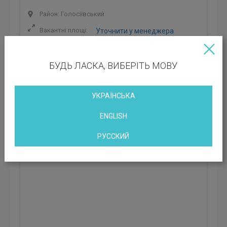
Район: Голосіївський
Вакантні площі:
Уточнити у менеджера
Клас БЦ:
C
БУДЬ ЛАСКА, ВИБЕРІТЬ МОВУ
Орендна ставка: 623 грн
УКРАЇНСЬКА
ENGLISH
Бізнес - центр Roshen
Київ, проспект Науки, 1
РУССКИЙ