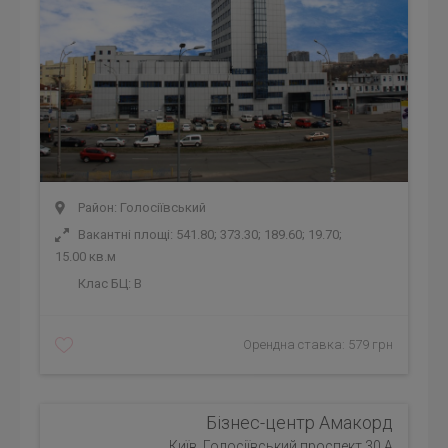
Район: Голосіївський
Вакантні площі: 541.80; 373.30; 189.60; 19.70;
15.00 кв.м
Клас БЦ:
B
Орендна ставка: 579 грн
Бізнес-центр Амакорд
Київ, Голосіївський проспект 30 А