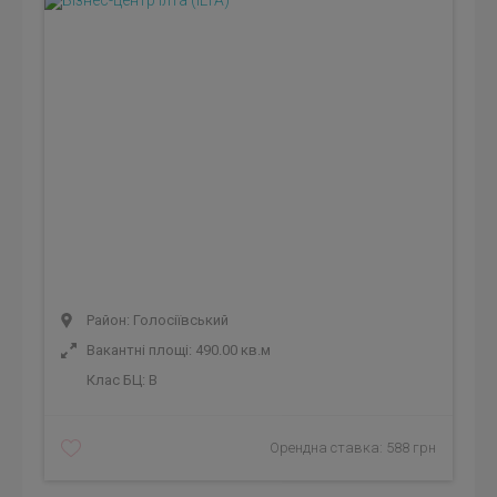
Район: Голосіївський
Вакантні площі: 490.00 кв.м
Клас БЦ:
B
Орендна ставка: 588 грн