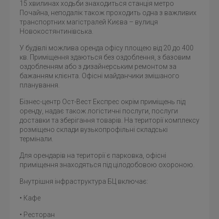
15 хвилинах ходьби знаходиться станція метро
Почайна, неподалік також проходить одна з важливих
транспортних магістралей Києва – вулиця
Новокостянтинівська.
У будівлі можлива оренда офісу площею від 20 до 400
кв. Приміщення здаються без оздоблення, з базовим
оздобленням або з дизайнерським ремонтом за
бажанням клієнта. Офісні майданчики змішаного
планування.
Бізнес-центр Ост-Вест Експрес окрім приміщень під
оренду, надає також логістичні послуги, послуги
доставки та зберігання товарів. На території комплексу
розміщено склади вузькопрофільні складські
термінали.
Для орендарів на території є парковка, офісні
приміщення знаходяться під цілодобовою охороною.
Внутрішня інфраструктура БЦ включає:
• Кафе
• Ресторан