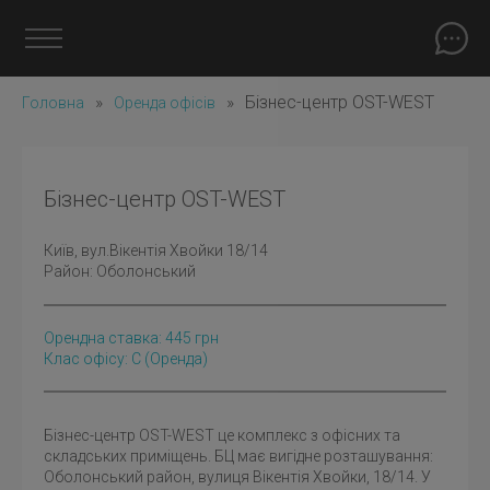
»
»
Бізнес-центр OST-WEST
Головна
Оренда офісів
Бізнес-центр OST-WEST
Київ
, вул.Вікентія Хвойки 18/14
Район:
Оболонський
Орендна ставка:
445
грн
Клас офісу: C
(оренда)
Бізнес-центр OST-WEST це комплекс з офісних та
складських приміщень. БЦ має вигідне розташування:
Оболонський район, вулиця Вікентія Хвойки, 18/14. У