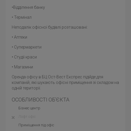
•Відділення банку
• Термінал
Неподалік офісної будівлі розташовані:
• Аптеки
• Супермаркети
• Студії краси
• Магазини
Оренда офісу в БЦ Ост-Вест Експрес підійде для
компаній, які шукають офісні приміщення зі складом на
одній території.
ОСОБЛИВОСТІ ОБ’ЄКТА
Бізнес центр
Лофт офіс
Приміщення під офіс