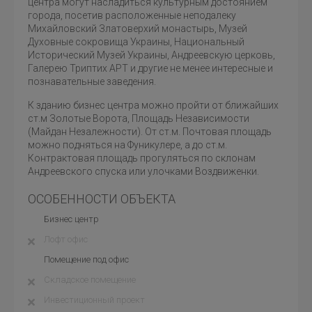
центра могут насладиться культурным достоянием
города, посетив расположенные неподалеку
Михайловский Златоверхий монастырь, Музей
Духовные сокровища Украины, Национальный
Исторический Музей Украины, Андреевскую церковь,
Галерею Триптих АРТ и другие не менее интересные и
познавательные заведения.
К зданию бизнес центра можно пройти от ближайших
ст.м Золотые Ворота, Площадь Независимости
(Майдан Незалежности). От ст.м. Почтовая площадь
можно подняться на Фуникулере, а до ст.м.
Контрактовая площадь прогуляться по склонам
Андреевского спуска или улочками Воздвиженки.
ОСОБЕННОСТИ ОБЪЕКТА
Бизнес центр
Лофт офис
Помещение под офис
Складское помещение
Инвестиционный проект