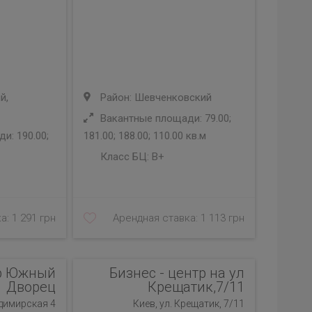
й,
Район: Шевченковский
Вакантные площади: 79.00;
и: 190.00;
181.00; 188.00; 110.00 кв.м
Класс БЦ:
B+
а: 1 291 грн
Арендная ставка: 1 113 грн
тр Южный
Бизнес - центр на ул
Дворец
Крещатик,7/11
адимирская 4
Киев, ул. Крещатик, 7/11