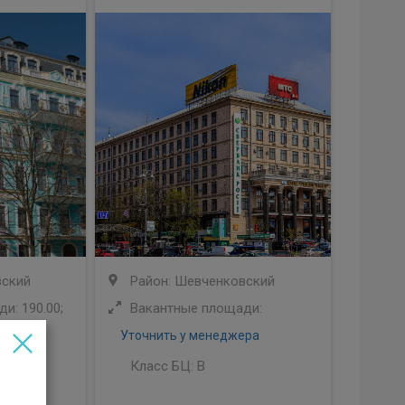
вский
Район: Шевченковский
и: 190.00;
Вакантные площади:
Уточнить у менеджера
Класс БЦ:
B