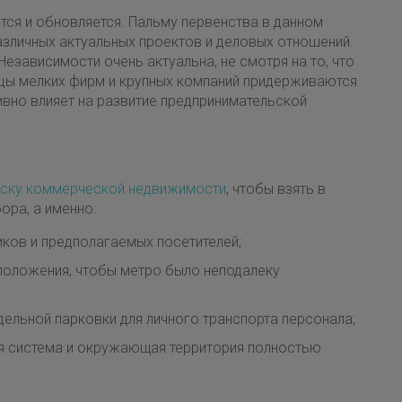
ется и обновляется. Пальму первенства в данном
различных актуальных проектов и деловых отношений.
зависимости очень актуальна, не смотря на то, что
цы мелких фирм и крупных компаний придерживаются
ивно влияет на развитие предпринимательской
иску коммерческой недвижимости
, чтобы взять в
ора, а именно:
ков и предполагаемых посетителей;
положения, чтобы метро было неподалеку
дельной парковки для личного транспорта персонала;
ая система и окружающая территория полностью