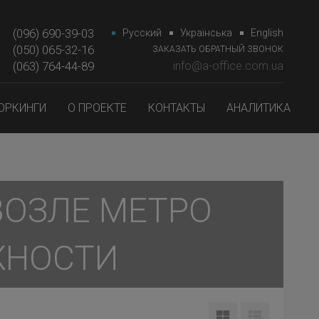
(096) 690-39-03
Русский
Українська
English
(050) 065-32-16
ЗАКАЗАТЬ ОБРАТНЫЙ ЗВОНОК
(063) 764-44-89‎‎
info@a-office.com.ua
ОРКИНГИ
О ПРОЕКТЕ
КОНТАКТЫ
АНАЛИТИКА
ВОЗЛЕ МЕТРО
ЖНОСТИ