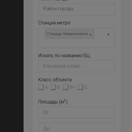
Станция метро
×
×
Площадь Независимости
Искать по названию БЦ
Класс объекта
A
B
B+
C
2
Площадь (м
)