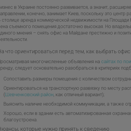
изнес в Украине постоянно развивается, а значит, расширя
аправлении, конечно, занимает Киев, поскольку это центр 
В столице аренда коммерческой недвижимости на Площади Не
цена съемного помещения достаточно высокая. Но владель
единого мнения – снять офис на Майдане престижно и позит
деятельности.
На что ориентироваться перед тем, как выбрать офис
Просматривая многочисленные объявления на
сайтах по по
ренду, следует основательно разобраться в критериях подб
Сопоставить размеры помещения с количеством сотрудни
Ориентироваться на транспортную развязку по месту рас
(
Шевченковский район
, как отличный вариант);
Выяснить наличие необходимой коммуникации, а также от
Хорошо, если в здании есть автоматизированная охранн
благоустроена.
Нюансы, которые нужно принять к сведению