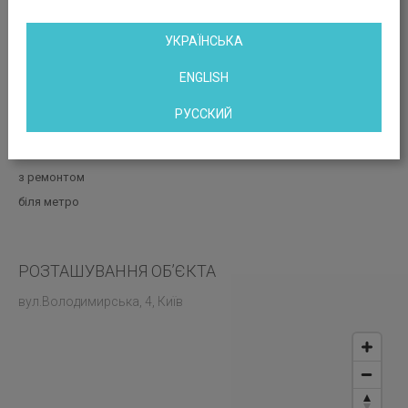
УКРАЇНСЬКА
ENGLISH
Вакантні площі: 190.00; 460.00 кв.м
РУССКИЙ
Роздрукувати цю сторінку
в центрі
з ремонтом
біля метро
РОЗТАШУВАННЯ ОБ’ЄКТА
вул.Володимирська, 4, Київ