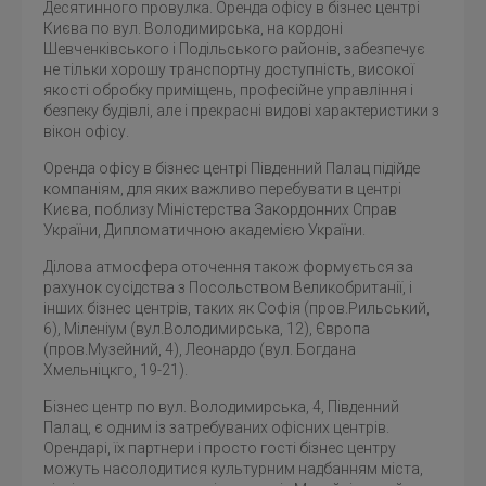
Десятинного провулка. Оренда офісу в бізнес центрі
Києва по вул. Володимирська, на кордоні
Шевченківського і Подільського районів, забезпечує
не тільки хорошу транспортну доступність, високої
якості обробку приміщень, професійне управління і
безпеку будівлі, але і прекрасні видові характеристики з
вікон офісу.
Оренда офісу в бізнес центрі Південний Палац підійде
компаніям, для яких важливо перебувати в центрі
Києва, поблизу Міністерства Закордонних Справ
України, Дипломатичною академією України.
Ділова атмосфера оточення також формується за
рахунок сусідства з Посольством Великобританії, і
інших бізнес центрів, таких як Софія (пров.Рильський,
6), Міленіум (вул.Володимирська, 12), Європа
(пров.Музейний, 4), Леонардо (вул. Богдана
Хмельніцкго, 19-21).
Бізнес центр по вул. Володимирська, 4, Південний
Палац, є одним із затребуваних офісних центрів.
Орендарі, їх партнери і просто гості бізнес центру
можуть насолодитися культурним надбанням міста,