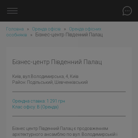
»
»
Головна
Оренда офісів
Оренда офісних
»
Бізнес-центр Південний Палац
особняків
Бізнес-центр Південний Палац
Київ
, вул.Володимирська, 4, Київ
Район:
Подільський
,
Шевченківський
Орендна ставка:
1 291
грн
Клас офісу: B
(оренда)
Бізнес центр Південний Палац є продовженням
архітектурного ансамблю по вул. Володимирській і