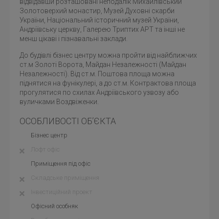
відвідавши розташовані неподалік Михайлівський
Золотоверхий монастир, Музей Духовні скарби
України, Національний історичний музей України,
Андріївську церкву, Галерею Триптих АРТ та інші не
менш цікаві і пізнавальні заклади.
До будівлі бізнес центру можна пройти від найближчих
ст.м Золоті Ворота, Майдан Незалежності (Майдан
Незалежності). Від ст.м. Поштова площа можна
піднятися на фунікулері, а до ст.м. Контрактова площа
прогулятися по схилах Андріївського узвозу або
вуличками Воздвіженки.
ОСОБЛИВОСТІ ОБ’ЄКТА
Бізнес центр
Лофт офіс
Приміщення під офіс
Складське приміщення
Інвестиційний проект
Офісний особняк