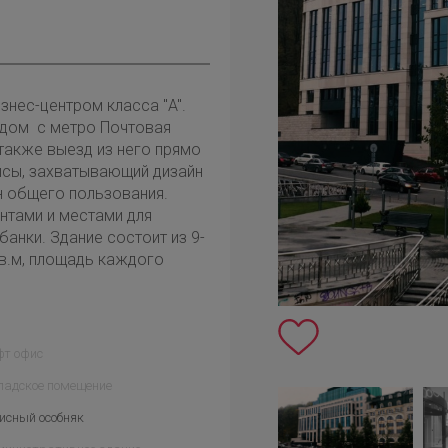
нес-центром класса ''A''.
ядом с метро Почтовая
также выезд из него прямо
сы, захватывающий дизайн
н общего пользования.
нтами и местами для
банки. Здание состоит из 9-
кв.м, площадь каждого
фт офис
ладское помещение
исный особняк