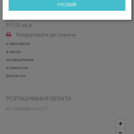
РУССКИЙ
Вакантні площі: 733.00; 1260.00; 1065.00;
912.00 кв.м
Роздрукувати цю сторінку
з парковкою
в центрі
кондиціювання
з ремонтом
біля метро
РОЗТАШУВАННЯ ОБ’ЄКТА
вул Сагайдачного 11