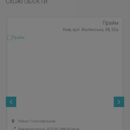
СХОЖІ ОБ'ЄКТИ
Прайм
Київ, вул. Жилянська, 48, 50а
Район: Голосіївський
Вакантні площі: 475.59; 388.00 кв.м