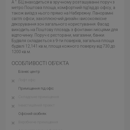
A ''. БЦ знаходиться в зручному розташуванні поруч з
метро Поштова площа, комфортний під'їзд до офісу, а
також виїзд з нього прямо на Набережну. Панорамні
світлі офіси, захоплюючий дизайн і високоякісне
декорування зон загального користування. Фасад
виходить на Поштову плозадь з фонтами і місцями для
відпочинку. Поруч є ресторани, магазини, банки.
Будівля складається з 9-ти поверхів, загальна площа
будівлі 12,141 кв.м, площа кожного поверху від 730 до
1200 кв.м.
ОСОБЛИВОСТІ ОБ’ЄКТА
Бізнес центр
Лофт офіс
Приміщення під офіс
Складське приміщення
Інвестиційний проект
Офісний особняк
Виробниче приміщення