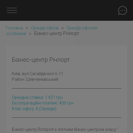
»
»
Головна
Оренда офісів
Оренда офісних
»
Бізнес-центр Річпорт
особняків
Бізнес-центр Річпорт
Київ
, вул Сагайдачного 11
Район:
Шевченківський
Орендна ставка:
1 421
грн
Експлуатаційні платежі: 400 грн
Клас офісу: A
(оренда)
Бізнес-центр Richport є елітним бізнес-центром класу ''