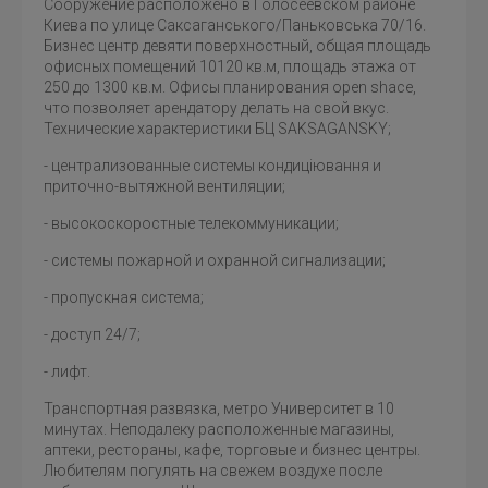
Сооружение расположено в Голосеевском районе
Киева по улице Саксаганського/Паньковська 70/16.
Бизнес центр девяти поверхностный, общая площадь
офисных помещений 10120 кв.м, площадь этажа от
250 до 1300 кв.м. Офисы планирования open shace,
что позволяет арендатору делать на свой вкус.
Технические характеристики БЦ SAKSAGANSKY;
- централизованные системы кондиціювання и
приточно-вытяжной вентиляции;
- высокоскоростные телекоммуникации;
- системы пожарной и охранной сигнализации;
- пропускная система;
- доступ 24/7;
- лифт.
Транспортная развязка, метро Университет в 10
минутах. Неподалеку расположенные магазины,
аптеки, рестораны, кафе, торговые и бизнес центры.
Любителям погулять на свежем воздухе после