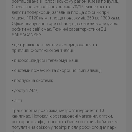
розташована в Голосіївському районі Києва по вулиці
Саксаганського/Паньковська 70/16. Бізнес центр
дев’яти поверховий, загальна площа офісних при
міщень 10120 кв.м , площа поверху від 250 до 1300 кв.м.
Офіси планування open shace, що дозволяє орендарю
робити на свій смак. Технічні характеристики БЦ
SAKSAGANSKY:
• централізовані системи кондиціювання та
припливно-витяжної вентиляції;
• високошвидкісні телекомунікації;
• системи пожежної та охоронної сигналізації;
• пропускна система;
• доступ 24/7;
• ліфт.
Транспортна розв’язка, метро Університет в 10
хвилинах. Неподалік розташовані магазини, аптеки,
ресторани, кафе, торгові та бізнес центри. Любителям
погуляти на свіжому повітрі після робочого дня парк