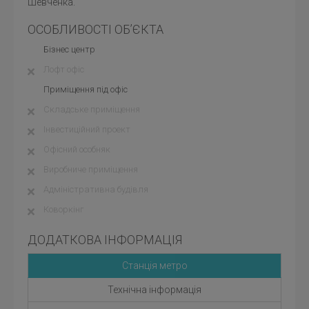
Шевченка.
ОСОБЛИВОСТІ ОБ’ЄКТА
Бізнес центр
Лофт офіс
Приміщення під офіс
Складське приміщення
Інвестиційний проект
Офісний особняк
Виробниче приміщення
Адміністративна будівля
Коворкінг
ДОДАТКОВА ІНФОРМАЦІЯ
Станція метро
Технічна інформація