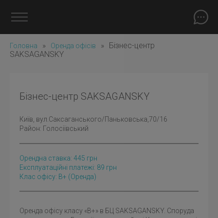
»
»
Бізнес-центр
Головна
Оренда офісів
SAKSAGANSKY
Бізнес-центр SAKSAGANSKY
Київ
, вул.Саксаганського/Паньковська,70/16
Район:
Голосіївський
Орендна ставка:
445
грн
Експлуатаційні платежі: 89 грн
Клас офісу: B+
(оренда)
Оренда офісу класу «В+» в БЦ SAKSAGANSKY. Споруда