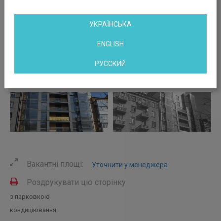
УКРАЇНСЬКА
ENGLISH
РУССКИЙ
Вакантні площі:
Уточнити у менеджера
Роздрукувати цю сторінку
з парковкою
кондиціювання