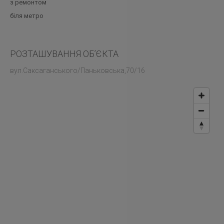
з ремонтом
біля метро
РОЗТАШУВАННЯ ОБ’ЄКТА
вул.Саксаганського/Паньковська,70/16