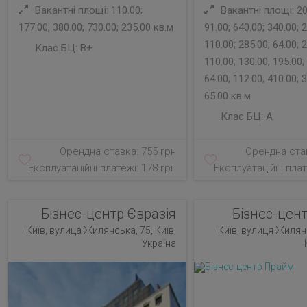
Вакантні площі: 110.00;
Вакантні площі: 20.
177.00; 380.00; 730.00; 235.00 кв.м
91.00; 640.00; 340.00; 2
110.00; 285.00; 64.00; 2
Клас БЦ:
B+
110.00; 130.00; 195.00;
64.00; 112.00; 410.00; 3
65.00 кв.м
Клас БЦ:
A
Орендна ставка: 755 грн
Орендна став
Експлуатаційні платежі: 178 грн
Експлуатаційні плат
Бізнес-центр Євразія
Бізнес-цен
Київ, вулица Жилянська, 75, Київ,
Київ, вулиця Жилян
Україна