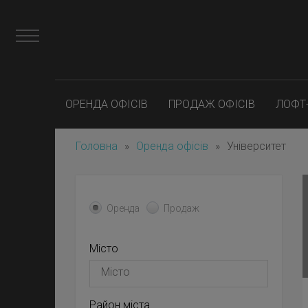
ОРЕНДА ОФІСІВ
ПРОДАЖ ОФІСІВ
ЛОФТ
Головна
»
Оренда офісів
»
Університет
Оренда
Продаж
Місто
Район міста