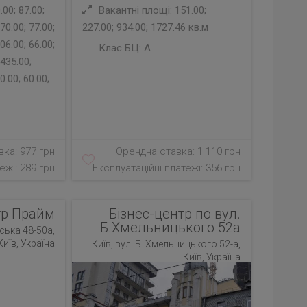
00; 87.00;
Вакантні площі: 151.00;
70.00; 77.00;
227.00; 934.00; 1727.46 кв.м
06.00; 66.00;
Клас БЦ:
A
 435.00;
0.00; 60.00;
ка: 977 грн
Орендна ставка: 1 110 грн
ежі: 289 грн
Експлуатаційні платежі: 356 грн
тр Прайм
Бізнес-центр по вул.
Б.Хмельницького 52а
ська 48-50а,
Київ, Україна
Київ, вул. Б. Хмельницького 52-а,
Київ, Україна