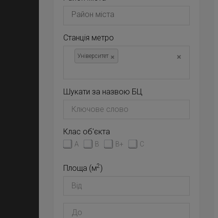
Станція метро
×
×
Університет
Шукати за назвою БЦ
Клас об'єкта
A
B
B+
C
2
Площа (м
)