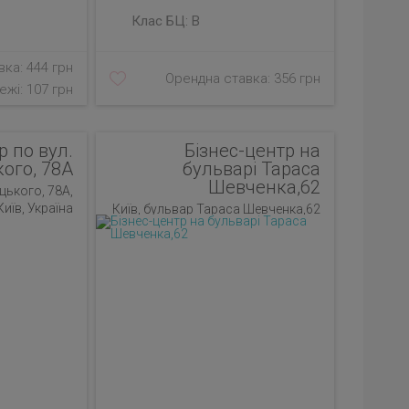
Клас БЦ:
B
ка: 444 грн
Орендна ставка: 356 грн
ежі: 107 грн
р по вул.
Бізнес-центр на
ого, 78А
бульварі Тараса
Шевченка,62
цького, 78А,
Київ, Україна
Київ, бульвар Тараса Шевченка,62