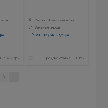
ський
Район: Шевченківський
Вакантні площі:
ера
Уточнити у менеджера
ка: 489 грн
Орендна ставка: 578 грн
3
»