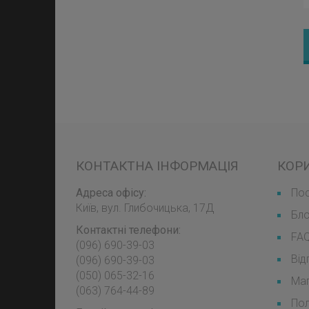
КОНТАКТНА ІНФОРМАЦІЯ
КОР
Адреса офісу:
Пос
Київ, вул. Глибочицька, 17Д
Бл
Контактні телефони:
FA
(096) 690-39-03
Від
‎(096) 690-39-03
‎(050) 065-32-16
Мап
‎(063) 764-44-89
Пол