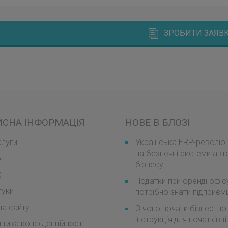
ЗРОБИТИ ЗАЯВК
ИСНА ІНФОРМАЦІЯ
НОВЕ В БЛОЗІ
луги
Українська ERP-революці
на безпечні системи авт
ог
бізнесу
Q
Податки при оренді офіс
гуки
потрібно знати підприє
а сайту
З чого почати бізнес: п
інструкція для початківці
ітика конфіденційності