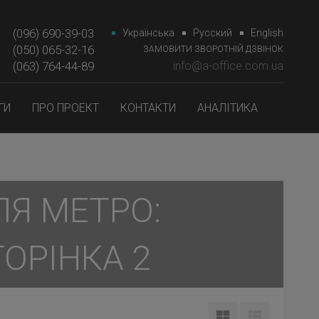
(096) 690-39-03
Українська
Русский
English
(050) 065-32-16
ЗАМОВИТИ ЗВОРОТНІЙ ДЗВІНОК
(063) 764-44-89‎‎
info@a-office.com.ua
ГИ
ПРО ПРОЕКТ
КОНТАКТИ
АНАЛІТИКА
ЛЯ МЕТРО:
ТОРІНКА 2