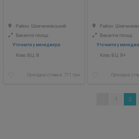
Район: Шевченківський
Район: Шевченків
Вакантні площі:
Вакантні площі:
Уточнити у менеджера
Уточнити у менедж
Клас БЦ:
B
Клас БЦ:
B+
Орендна ставка: 711 грн
Орендна став
«
1
2