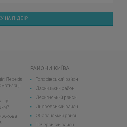
У НА ПІДБІР
РАЙОНИ КИЇВА
я: Перехід
Голосіївський район
оматизації
Дарницький район
Деснянський район
у: що
Дніпровський район
мцям?
Оболонський район
окрокова
в
Печерський район