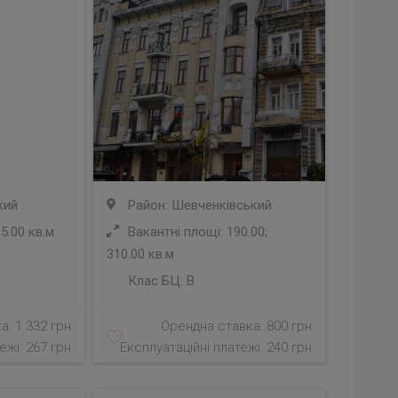
кий
Район: Шевченківський
5.00 кв.м
Вакантні площі: 190.00;
310.00 кв.м
Клас БЦ:
B
а: 1 332 грн
Орендна ставка: 800 грн
ежі: 267 грн
Експлуатаційні платежі: 240 грн