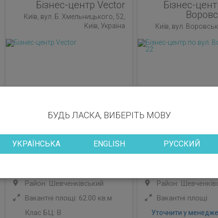
Бізнес-центр Vector
Бізнес-цент
Воровс
Київ, вул. Б. Хмельницького, 52,
Київ, Україна
Київ, вул. Воровськ
БУДЬ ЛАСКА, ВИБЕРІТЬ МОВУ
УКРАЇНСЬКА
ENGLISH
РУССКИЙ
Район: Шевченківський
Район: Шевченків
Вакантні площі: 62.00 кв.м
Вакантні площі:
Клас БЦ:
B
Уточнити у менедж