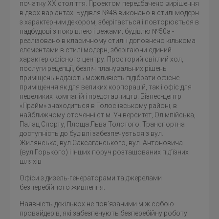
початку XX століття. Проектом передбачено вирішення
в двох варіантах. Будівля №48 виконано в стилі модерн
з характерним декором, зберігається і повторюється в
надбудові з покрівлею і вежами; будівлю №50а -
реалізовано в класичному стилі і доповнено кількома
елементами в стилі модерн, зберігаючи єдиний
характер офісного центру. Просторий світлий хол,
послуги рецепції, безліч планувальних рішень
приміщень надають можливість підібрати офісне
приміщення як для великих корпорацій, так і офіс для
невеликих компаній і представництв. Бізнес-центр
«Прайм» знаходиться в Голосіївському районі, в
найближчому оточенні ст.м. Університет, Олімпійська,
Палац Спорту, Площа Льва Толстого. Транспортна
доступність до будівлі забезпечується з вул.
Жилянська, вул.Саксаганського, вул. Антоновича
(вул.Горького) і інших поруч розташованих під'їзних
шляхів
Офіси з дизель-генераторами та джерелами
безперебійного живлення.
Наявність декількох не пов’язаними між собою
провайдерів, які забезпечують безперебійну роботу