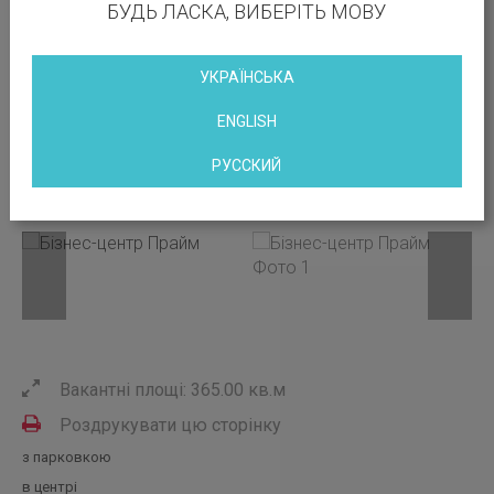
БУДЬ ЛАСКА, ВИБЕРІТЬ МОВУ
УКРАЇНСЬКА
ENGLISH
РУССКИЙ
Вакантні площі: 365.00 кв.м
Роздрукувати цю сторінку
з парковкою
в центрі