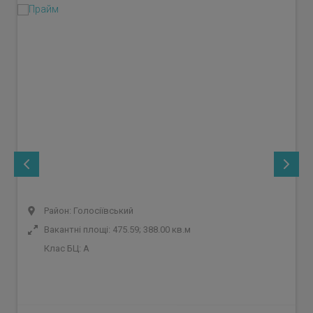
Район: Голосіївський
Вакантні площі: 475.59; 388.00 кв.м
Клас БЦ:
A