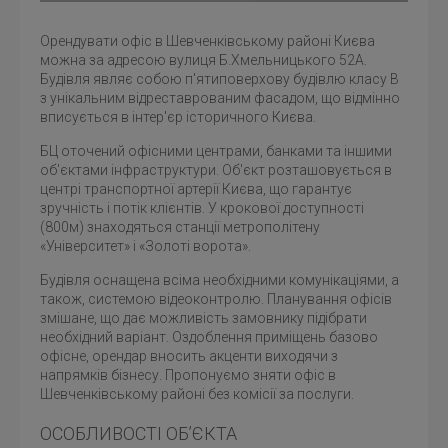
Орендувати офіс в Шевченківському районі Києва
можна за адресою вулиця Б.Хмельницького 52А.
Будівля являє собою п'ятиповерхову будівлю класу В
з унікальним відреставрованим фасадом, що відмінно
вписується в інтер'єр історичного Києва.
БЦ оточений офісними центрами, банками та іншими
об'єктами інфраструктури. Об'єкт розташовується в
центрі транспортної артерії Києва, що гарантує
зручність і потік клієнтів. У крокової доступності
(800м) знаходяться станції метрополітену
«Університет» і «Золоті ворота».
Будівля оснащена всіма необхідними комунікаціями, а
також, системою відеоконтролю. Планування офісів
змішане, що дає можливість замовнику підібрати
необхідний варіант. Оздоблення приміщень базово
офісне, орендар вносить акценти виходячи з
напрямків бізнесу. Пропонуємо
зняти офіс в
Шевченківському районі
без комісії за послуги.
ОСОБЛИВОСТІ ОБ’ЄКТА