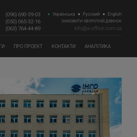
(096) 690-39-03
Українська
Русский
English
(050) 065-32-16
ЗАМОВИТИ ЗВОРОТНІЙ ДЗВІНОК
(063) 764-44-89‎‎
info@a-office.com.ua
ГИ
ПРО ПРОЕКТ
КОНТАКТИ
АНАЛІТИКА