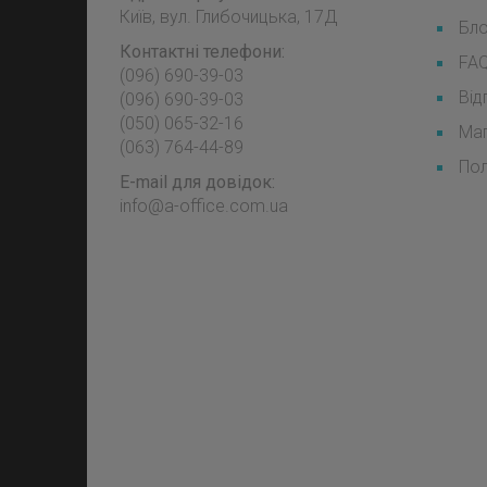
Київ, вул. Глибочицька, 17Д
Бл
Контактні телефони:
FA
(096) 690-39-03
Від
‎(096) 690-39-03
‎(050) 065-32-16
Мап
‎(063) 764-44-89
Пол
E-mail для довідок:
info@a-office.com.ua