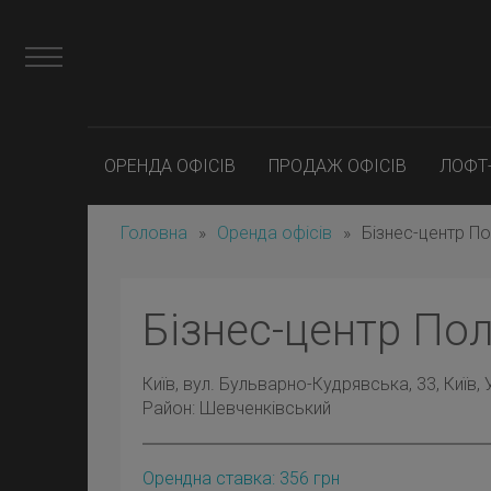
ОРЕНДА ОФІСІВ
ПРОДАЖ ОФІСІВ
ЛОФТ
Головна
»
Оренда офісів
»
Бізнес-центр По
Бізнес-центр Пол
Київ
, вул. Бульварно-Кудрявська, 33, Київ, 
Район:
Шевченківський
Орендна ставка:
356
грн