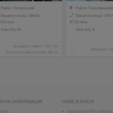
Район: Печерський
Район: Голосіївський
Вакантні площі: 268.00;
Вакантні площі: 150.0
.00 кв.м
87.00 кв.м
Клас БЦ:
B+
Клас БЦ:
B
Орендна ставка: 1 024 грн
Орендна став
Експлуатаційні платежі: 98 грн
ИСНА ІНФОРМАЦІЯ
НОВЕ В БЛОЗІ
луги
Українська ERP-революці