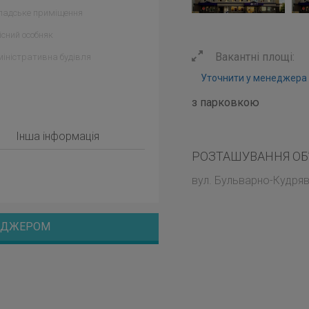
ладське приміщення
сний особняк
Вакантні площі:
іністративна будівля
Уточнити у менеджера
з парковкою
Інша інформація
РОЗТАШУВАННЯ ОБ
вул. Бульварно-Кудрявс
НЕДЖЕРОМ