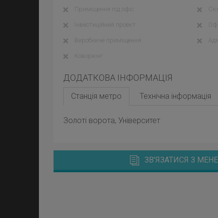
Приміщення під офіс
Ск
Інвестиційний проект
Офі
Виробниче приміщення
Адм
Коворкінг
ДОДАТКОВА ІНФОРМАЦІЯ
Станція метро
Технічна інформація
Золоті ворота, Університет
ЗВ'ЯЗАТИСЯ З МЕ