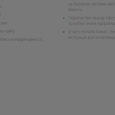
на безпечні системи авт
ог
бізнесу
Q
Податки при оренді офіс
гуки
потрібно знати підприє
а сайту
З чого почати бізнес: п
інструкція для початківці
ітика конфіденційності