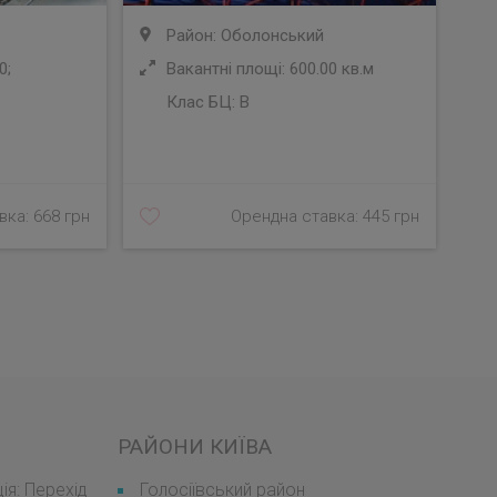
Район: Оболонський
0;
Вакантні площі: 600.00 кв.м
Клас БЦ:
B
У
ка: 668 грн
Орендна ставка: 445 грн
РАЙОНИ КИЇВА
я: Перехід
Голосіївський район