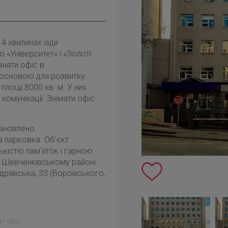
14 хвилинах їзди
 «Університет» і «Золоті
зняти офіс в
основою для розвитку
площі 8000 кв. м. У них
 комунікації. Знімати офіс
тановлено
 парковка. Об'єкт
ькістю пам'яток і гарною
в Шевченківському районі
дрявська, 33 (Воровського,
т офіс