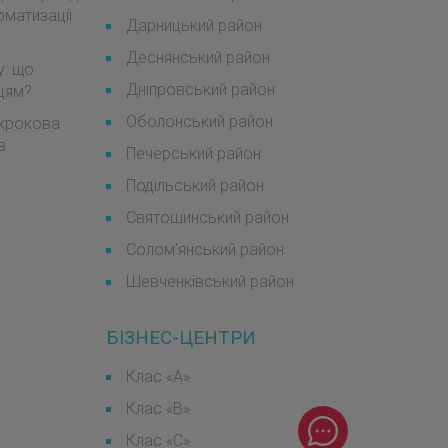
оматизації
Дарницький район
Деснянський район
у: що
Дніпровський район
мцям?
Оболонський район
окрокова
в
Печерський район
Подільський район
Святошинський район
Солом'янський район
Шевченківський район
БІЗНЕС-ЦЕНТРИ
Клас «А»
Клас «B»
Клас «С»