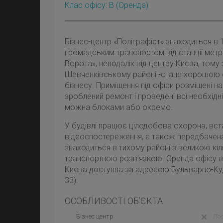
Клас офісу: B
(оренда)
Бізнес-центр «Поліграфіст» знаходиться в 
громадським транспортом від станції метро
Ворота», неподалік від центру Києва, тому
Шевченківському районі
-стане хорошою 
бізнесу. Приміщення під офіси розміщені на 
зроблений ремонт і проведені всі необхідні
можна блоками або окремо.
У будівлі працює цілодобова охорона, вс
відеоспостереження, а також передбачена
знаходиться в тихому районі з великою кіл
транспортною розв'язкою.
Оренда офісу 
Києва
доступна за адресою Бульварно-Ку
33).
ОСОБЛИВОСТІ ОБ’ЄКТА
Бізнес центр
Лоф