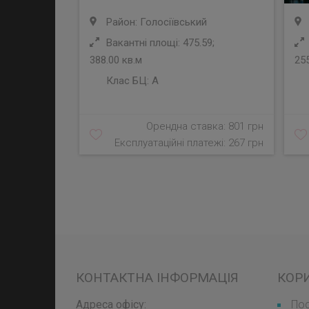
Район: Голосіївський
Вакантні площі: 475.59;
388.00 кв.м
255
Клас БЦ:
A
Орендна ставка: 801 грн
Експлуатаційні платежі: 267 грн
КОНТАКТНА ІНФОРМАЦІЯ
КОР
Адреса офісу:
Пос