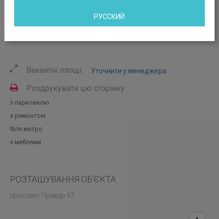
РУССКИЙ
Вакантні площі:
Уточнити у менеджера
Роздрукувати цю сторінку
з парковкою
з ремонтом
біля метро
з меблями
РОЗТАШУВАННЯ ОБ’ЄКТА
проспект Правди 47