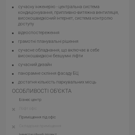
сучасну інженерію - центральна система
кондиціонування, припливно-витяжна вентиляція,
високошвидкісний інтернет, система контролю
доступу
відеоспостереження
грамотні планувальні рішення
сучасне обладнання, що включає в себе
високошвидкісні безшумні ліфти
сучасний дизайн
панорамне скління фасаду БЦ
достатня кількість паркувальних місць
ОСОБЛИВОСТІ ОБ’ЄКТА
Бізнес центр
Лофт офіс
Приміщення під офіс
Складське приміщення
Інвестиційний проект