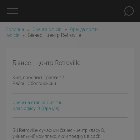
»
»
Головна
Оренда офісів
Оренда лофт-
»
Бізнес - центр Retroville
офісів
Бізнес - центр Retroville
Київ
, проспект Правди 47
Район:
Оболонський
Орендна ставка:
534
грн
Клас офісу: B
(оренда)
БЦ Retroville- сучасний бізнес - центр класу B,
унікальний комплекс, який поєднує в собі: