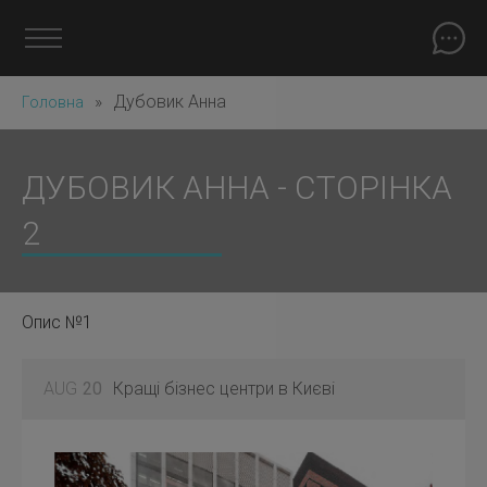
»
Дубовик Анна
Головна
ДУБОВИК АННА - СТОРІНКА
2
Опис №1
AUG
20
Кращі бізнес центри в Києві