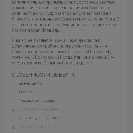
дополнительных преимуществ: просторные светлые
помещения, что обеспечено наличием большого
количества окон, удобная транспортная развязка,
близость к остановкам общественного транспорта. В
пешей доступности ст.м. Лукьяновская, а также ст.м.
Контрактовая Площадь.
Бизнес центр Глыбочицкий – аренда офиса в
Шевченковском районе, в окружении деловых и
общественно-социальных объектов: БЦ Торус, БЦ
Артем, МФК Покровский Посад, Клиника «Новий Зір»,
спорткомплекс Олимпия Спорт, и другие.
ОСОБЕННОСТИ ОБЪЕКТА
Бизнес центр
Лофт офис
Помещение под офис
Складское помещение
Инвестиционный проект
Офисный особняк