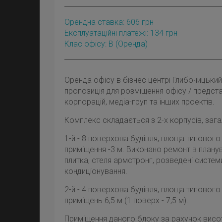
Орендна ставка:
606
грн
Експлуатаційні платежі: 134 грн
Клас офісу: B
(оренда)
Оренда офісу в бізнес центрі Глибочицький 
пропозиція для розміщення офісу / предст
корпорацій, медіа-груп та інших проектів.
Комплекс складається з 2-х корпусів, за
1-й - 8 поверхова будівля, площа типового
приміщення -3 м. Виконано ремонт в планува
плитка, стеля армстронг, розведені системи
кондиціонування.
2-й - 4 поверхова будівля, площа типового
приміщень 6,5 м (1 поверх - 7,5 м).
Приміщення даного блоку за рахунок висот