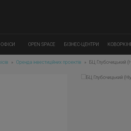
-ОФІСИ
OPEN SPACE
БІЗНЕС-ЦЕНТРИ
КОВОРКІН
ісів
»
Оренда інвестиційних проектів
»
БЦ Глубочицький (H
й