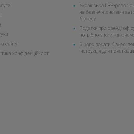
луги
Українська ERP-революці
на безпечні системи авт
ог
бізнесу
Q
Податки при оренді офіс
гуки
потрібно знати підприє
а сайту
З чого почати бізнес: п
інструкція для початківці
ітика конфіденційності