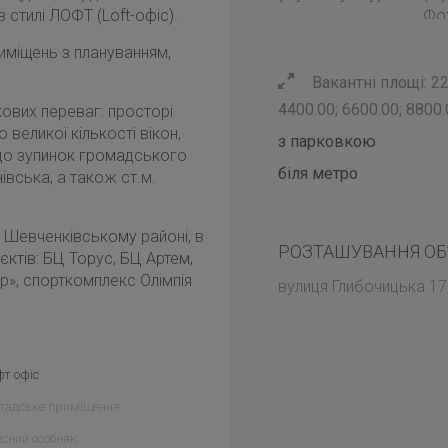
 стилі ЛОФТ (Loft-офіс).
иміщень з плануванням,
Вакантні площі: 22
4400.00; 6600.00; 8800
ових переваг: просторі
 великої кількості вікон,
з парковкою
 до зупинок громадського
біля метро
нівська, а також ст.м.
в Шевченківському районі, в
РОЗТАШУВАННЯ ОБ
'єктів: БЦ Торус, БЦ Артем,
р», спорткомплекс Олімпія
вулиця Глибочицька 17м
т офіс
ладське приміщення
сний особняк