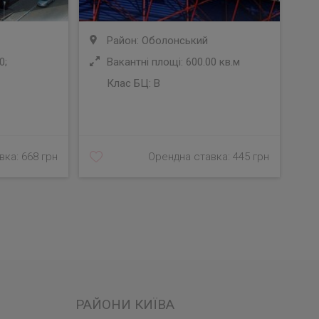
Район: Оболонський
0;
Вакантні площі: 600.00 кв.м
Клас БЦ:
B
У
ка: 668 грн
Орендна ставка: 445 грн
РАЙОНИ КИЇВА