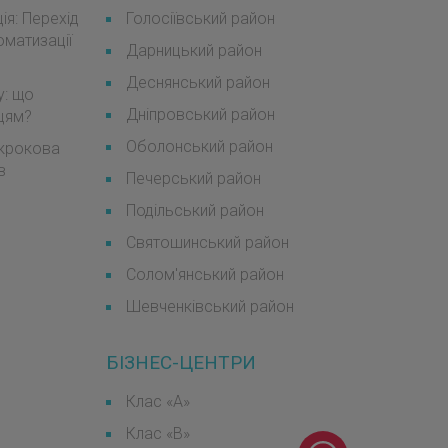
я: Перехід
Голосіївський район
оматизації
Дарницький район
Деснянський район
у: що
Дніпровський район
мцям?
Оболонський район
окрокова
в
Печерський район
Подільський район
Святошинський район
Солом'янський район
Шевченківський район
БІЗНЕС-ЦЕНТРИ
Клас «А»
Клас «B»