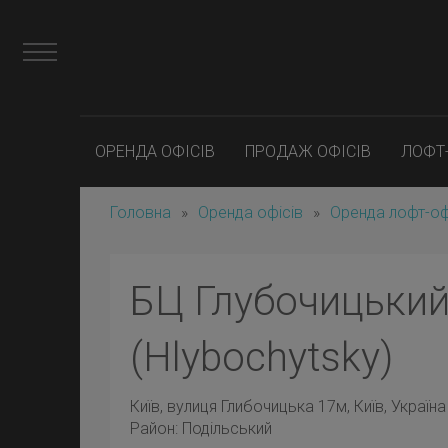
ОРЕНДА ОФІСІВ
ПРОДАЖ ОФІСІВ
ЛОФТ
Головна
»
Оренда офісів
»
Оренда лофт-оф
БЦ Глубочицьки
(Hlybochytsky)
Київ
, вулиця Глибочицька 17м, Київ, Україна
Район:
Подільський