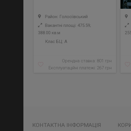
Район: Голосіївський
Вакантні площі: 475.59;
388.00 кв.м
255
Клас БЦ:
A
Орендна ставка: 801 грн
Експлуатаційні платежі: 267 грн
КОНТАКТНА ІНФОРМАЦІЯ
КОР