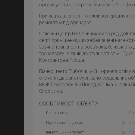
організувати двох рівневий офіс або офіс в
При зацікавленості - можлива передача пр
ремонтом під орендаря.
Офісний центр Глибочицька має ряд додатк
світлі приміщення, що забезпечені наявністю
зручна транспортна розв'язка, близькість
транспорту. У пішій доступності ст.м. Лук'я
Контрактова Площа.
Бізнес центр Глибочицькій - оренда офісу 
оточенні ділових і суспільно-соціальних об
МФК Покровський Посад, Клініка «Новий Зі
Спорт, і інші.
ОСОБЛИВОСТІ ОБ’ЄКТА
Бізнес центр
Лоф
Приміщення під офіс
Ск
Інвестиційний проект
Офі