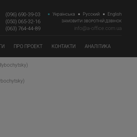
(096) 690-39-03
Українська
Русский
English
(050) 065-32-16
ЗАМОВИТИ ЗВОРОТНІЙ ДЗВІНОК
(063) 764-44-89‎‎
info@a-office.com.ua
ГИ
ПРО ПРОЕКТ
КОНТАКТИ
АНАЛІТИКА
lybochytsky)