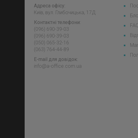
Адреса офісу:
Пос
Київ, вул. Глибочицька, 17Д
Бл
Контактні телефони:
FA
(096) 690-39-03
Від
‎(096) 690-39-03
‎(050) 065-32-16
Мап
‎(063) 764-44-89
Пол
E-mail для довідок:
info@a-office.com.ua