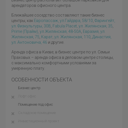
Бизнес центр располагает большой парковкой для
арендаторов офисного центра.
Ближайшее соседство составляют такие бизнес
центры, как
Европассаж, ул.Гайдара, 58/10
,
Фарингейт,
ул. Физкультуры, 30В
,
Fabula Placet, ул. Жилянская, 35
,
Prime (Прайм), ул.Жилянская, 48-50А
,
Евразия, ул.
Жилянская, 75
,
Карат, ул. Жилянская, 110
,
Династия,
ул. Антоновича, 46
и другие.
Аренда офиса в Киеве, в бизнес центре по ул. Семьи
Праховых – аренда офиса в деловом центре столицы,
с максимально комфортными условиями за
умеренную плату.
ОСОБЕННОСТИ ОБЪЕКТА
Бизнес центр
Лофт офис
Помещение под офис
Складское помещение
Инвестиционный проект