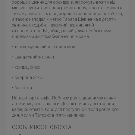
хороше рішення для орендарів, які хочуть втекти від
міської суєти. Двох поверхова споруда розташована в
тихому районі Поділля, хороша транспортна розв’язка,
а також неподалік метро Тараса Шевченка в десяти
хвилинах ходьби. Наземний паркінг, який
охороняється. БЦ обладнаний усіма необхідними
системами життєзабезпечення а саме ;
• телекомунікаційною системою;
• швидкісний інтернет;
• кондиціонер;
• охорона 24/7;
• банкомат.
На території є кафе. Поблизу розташовані магазини,
аптеки, медичні заклади. Для відпочинку ресторани,
кафе, кінотеатр, зони для прогулянок після робочого
дня. Холми Татарки в п’яти хвилинах.
ОСОБЛИВОСТІ ОБ’ЄКТА