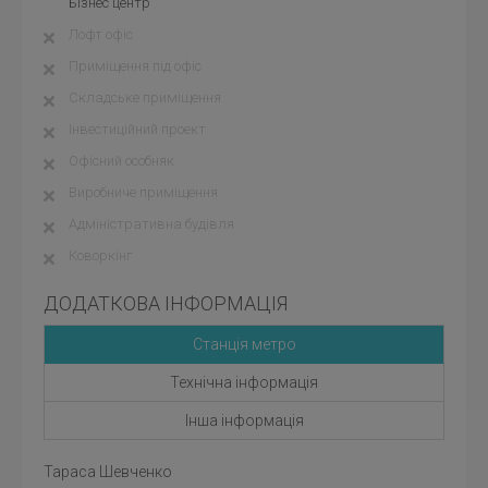
Бізнес центр
Лофт офіс
Приміщення під офіс
Складське приміщення
Інвестиційний проект
Офісний особняк
Виробниче приміщення
Адміністративна будівля
Коворкінг
ДОДАТКОВА ІНФОРМАЦІЯ
Станція метро
Технічна інформація
Інша інформація
Тараса Шевченко