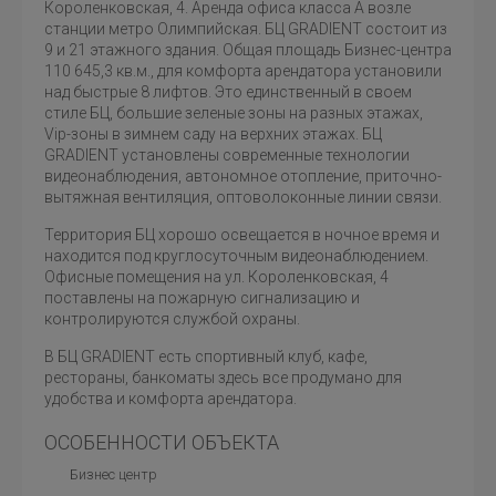
Короленковская, 4. Аренда офиса класса А возле
станции метро Олимпийская. БЦ GRADIENT состоит из
9 и 21 этажного здания. Общая площадь Бизнес-центра
110 645,3 кв.м., для комфорта арендатора установили
над быстрые 8 лифтов. Это единственный в своем
стиле БЦ, большие зеленые зоны на разных этажах,
Vip-зоны в зимнем саду на верхних этажах. БЦ
GRADIENT установлены современные технологии
видеонаблюдения, автономное отопление, приточно-
вытяжная вентиляция, оптоволоконные линии связи.
Территория БЦ хорошо освещается в ночное время и
находится под круглосуточным видеонаблюдением.
Офисные помещения на ул. Короленковская, 4
поставлены на пожарную сигнализацию и
контролируются службой охраны.
В БЦ GRADIENT есть спортивный клуб, кафе,
рестораны, банкоматы здесь все продумано для
удобства и комфорта арендатора.
ОСОБЕННОСТИ ОБЪЕКТА
Бизнес центр