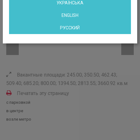
УКРАЇНСЬКА
ENGLISH
РУССКИЙ
Вакантные площади: 245.00; 350.50; 462.43;
509.40; 685.20; 800.00; 1394.50; 2813.55; 3660.92 кв.м
Печатать эту страницу
с парковкой
в центре
возле метро