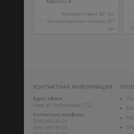
Класс БЦ:
A
Арендная ставка: 801 грн
Эксплуатационные платежи: 267
грн
Э
КОНТАКТНАЯ ИНФОРМАЦИЯ
ПОЛ
Адрес офиса:
Усл
Киев, ул. Глубочицкая, 17Д
Бл
Контактные телефоны:
FA
(096) 690-39-03
От
‎(096) 690-39-03