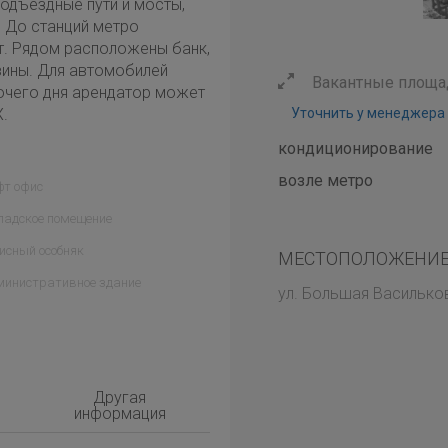
одъездные пути и мосты,
 До станций метро
т. Рядом расположены банк,
азины. Для автомобилей
Вакантные площа
очего дня арендатор может
.
Уточнить у менеджера
кондиционирование
возле метро
фт офис
ладское помещение
исный особняк
МЕСТОПОЛОЖЕНИЕ
министративное здание
ул. Большая Васильков
Другая
информация