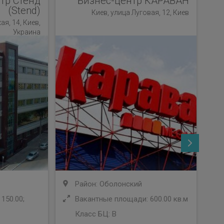
тр Стенд
Бизнес-центр КАРАВАН
(Stend)
Киев, улица Луговая, 12, Киев
я, 14, Киев,
Ки
Украина
Район: Оболонский
150.00;
Вакантные площади: 600.00 кв.м
Класс БЦ:
B
У