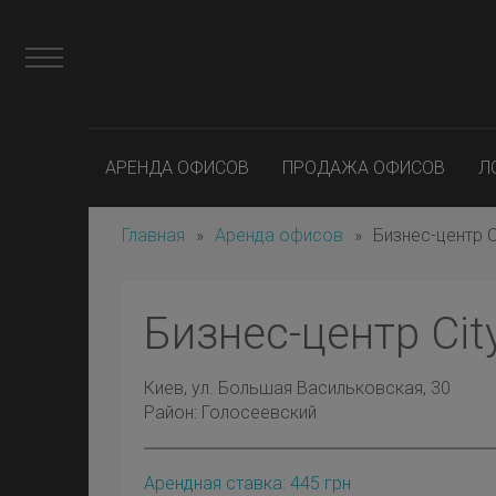
АРЕНДА ОФИСОВ
ПРОДАЖА ОФИСОВ
Л
Главная
»
Аренда офисов
»
Бизнес-центр C
Бизнес-центр Cit
Киев
, ул. Большая Васильковская, 30
Район:
Голосеевский
Арендная ставка:
445
грн