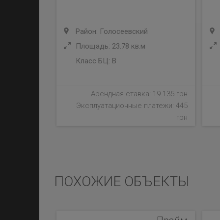
Район: Голосеевский
Площадь: 23.78 кв.м
Класс БЦ:
B
Арендная ставка: 19 135 грн
Эксплуатационные платежи: 445
грн
ПОХОЖИЕ ОБЪЕКТЫ