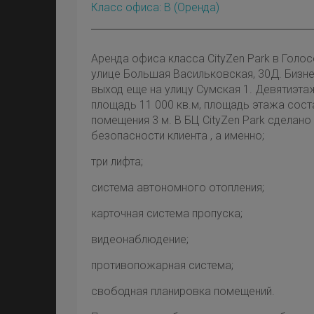
Класс офиса: B
(оренда)
Аренда офиса класса CityZen Park в Голо
улице Большая Васильковская, 30Д. Бизнес
выход еще на улицу Сумская 1. Девятиэта
площадь 11 000 кв.м, площадь этажа сост
помещения 3 м. В БЦ CityZen Park сделано
безопасности клиента , а именно;
три лифта;
система автономного отопления;
карточная система пропуска;
видеонаблюдение;
противопожарная система;
свободная планировка помещений.