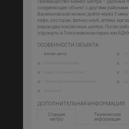
Преимущество бизнес-центра – удобные п
соединяющие объект с другими районами.
Васильковская можно дойти через 5 мину
кафе, ресторан, фитнес-клуб, аптеки, маг
рядом два поковочных центра. После раб
отдохнуть в Голосеевском парке или ВДНХ
ОСОБЕННОСТИ ОБЪЕКТА
Бизнес центр
Ло
Помещение под офис
Ск
Инвестиционный проект
Оф
Производственное помещение
Ад
Коворкинг
ДОПОЛНИТЕЛЬНАЯ ИНФОРМАЦИЯ
Станция
Техническая
метро
информация