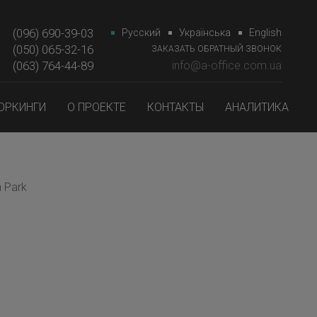
(096) 690-39-03
Русский
Українська
English
(050) 065-32-16
ЗАКАЗАТЬ ОБРАТНЫЙ ЗВОНОК
(063) 764-44-89‎‎
info@a-office.com.ua
ОРКИНГИ
О ПРОЕКТЕ
КОНТАКТЫ
АНАЛИТИКА