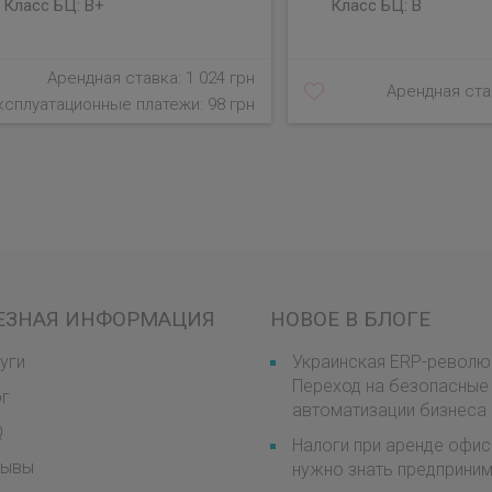
Класс БЦ:
B+
Класс БЦ:
B
Арендная ставка: 1 024 грн
Арендная став
ксплуатационные платежи: 98 грн
ЕЗНАЯ ИНФОРМАЦИЯ
НОВОЕ В БЛОГЕ
уги
Украинская ERP-револю
Переход на безопасные
ог
автоматизации бизнеса
Q
Налоги при аренде офис
зывы
нужно знать предприни