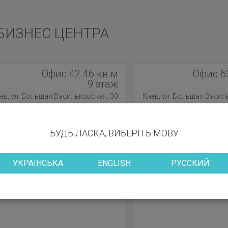
БИЗНЕС ЦЕНТРА
Офис 42.46 кв.м
Офис 6
9 этаж
ев, ул. Большая Васильковская, 30
Киев, ул. Большая Васил
БУДЬ ЛАСКА, ВИБЕРІТЬ МОВУ
УКРАЇНСЬКА
ENGLISH
РУССКИЙ