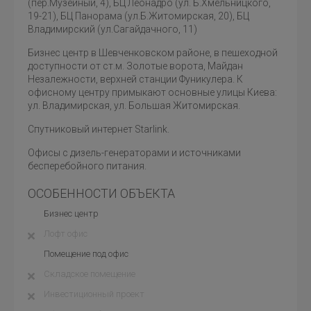
(пер.Музейный, 4), БЦ Леонадро (ул. Б.Хмельницкого,
19-21), БЦ Панорама (ул.Б.Житомирская, 20), БЦ
Владимирский (ул.Сагайдачного, 11)
Бизнес центр в Шевченковском районе, в пешеходной
доступности от ст.м. Золотые ворота, Майдан
Незалежности, верхней станции Фуникулера. К
офисному центру примыкают основные улицы Киева:
ул. Владимирская, ул. Большая Житомирская.
Спутниковый интернет Starlink.
Офисы с дизель-генераторами и источниками
бесперебойного питания.
ОСОБЕННОСТИ ОБЪЕКТА
Бизнес центр
Лофт офис
Помещение под офис
Складское помещение
Инвестиционный проект