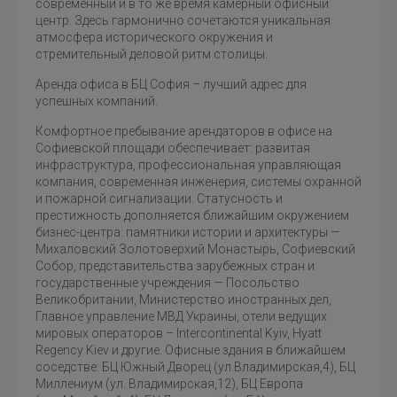
современный и в то же время камерный офисный
центр. Здесь гармонично сочетаются уникальная
атмосфера исторического окружения и
стремительный деловой ритм столицы.
Аренда офиса в БЦ София – лучший адрес для
успешных компаний.
Комфортное пребывание арендаторов в офисе на
Софиевской площади обеспечивает: развитая
инфраструктура, профессиональная управляющая
компания, современная инженерия, системы охранной
и пожарной сигнализации. Статусность и
престижность дополняется ближайшим окружением
бизнес-центра: памятники истории и архитектуры —
Михаловский Золотоверхий Монастырь, Софиевский
Собор, представительства зарубежных стран и
государственные учреждения — Посольство
Великобритании, Министерство иностранных дел,
Главное управление МВД Украины, отели ведущих
мировых операторов – Intercontinental Kyiv, Hyatt
Regency Kiev и другие. Офисные здания в ближайшем
соседстве: БЦ Южный Дворец (ул.Владимирская,4), БЦ
Миллениум (ул. Владимирская,12), БЦ Европа