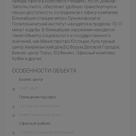
Аренда офиса в комплексе Резиденс, по ул. Довнар-
Запольсткого, обеспечит удобную транспортную и
пешую доступность сотрудников к офису компании.
Ближайшие станции метро Лукьяновская и
Политехнический институт находятся в пределах 10-15
минут ходьбы. В ближайшем окружении находятся
такие объекты социального и государственного
значений, как Министерство Юстиции, Культурный
центр Американский дом,БЦ Форум Деловой Городок,
Бизнес центр Торус, БЦ Феникс, Офисный комплекс
Кубик и другие.
ОСОБЕННОСТИ ОБЪЕКТА
Бизнес центр
Лофт офис
Помещение под офис
Складское помещение
Инвестиционный проект
Офисный особняк
Производственное помещение