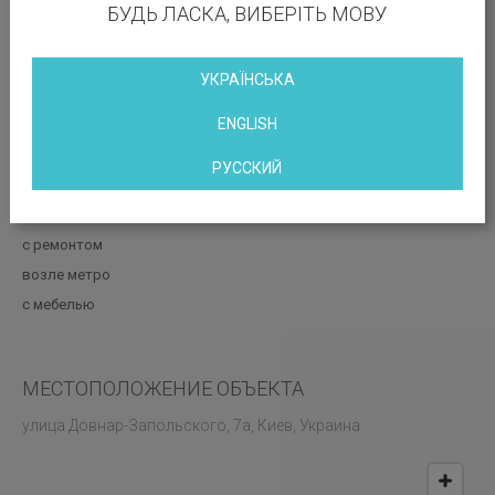
БУДЬ ЛАСКА, ВИБЕРІТЬ МОВУ
УКРАЇНСЬКА
Вакантные площади:
Уточнить у менеджера
Печатать эту страницу
ENGLISH
с парковкой
РУССКИЙ
в центре
кондиционирование
с ремонтом
возле метро
с мебелью
МЕСТОПОЛОЖЕНИЕ ОБЪЕКТА
улица Довнар-Запольского, 7а, Киев, Украина