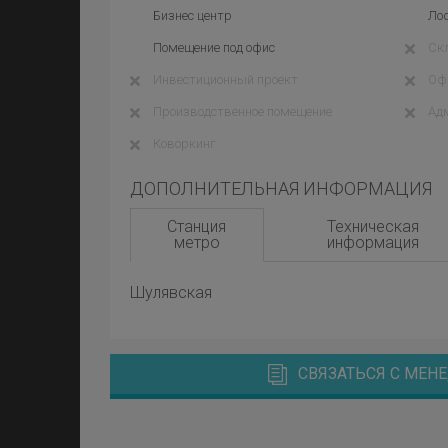
Бизнес центр
Ло
Помещение под офис
Ск
Инвестиционный проект
Оф
Производственное помещение
Ад
Коворкинг
ДОПОЛНИТЕЛЬНАЯ ИНФОРМАЦИЯ
Станция
Техническая
метро
информация
Шулявская
СВЯЗАТЬСЯ С МЕ