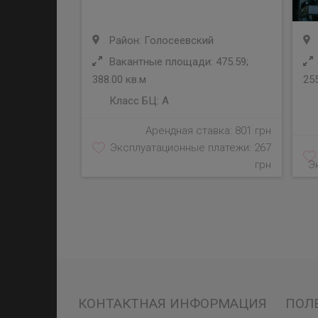
Район: Голосеевский
Вакантные площади: 475.59;
388.00 кв.м
255
Класс БЦ:
A
Арендная ставка: 801 грн
Эксплуатационные платежи: 267
грн
Э
КОНТАКТНАЯ ИНФОРМАЦИЯ
ПОЛ