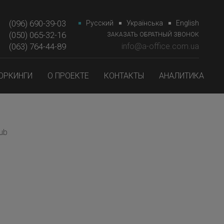
(096) 690-39-03
Русский
Українська
English
(050) 065-32-16
ЗАКАЗАТЬ ОБРАТНЫЙ ЗВОНОК
(063) 764-44-89‎‎
info@a-office.com.ua
ОРКИНГИ
О ПРОЕКТЕ
КОНТАКТЫ
АНАЛИТИКА