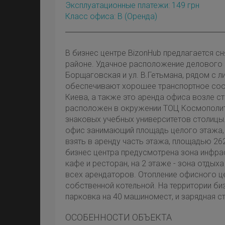
Эксплуатационные платежи: 149 грн
Класс офиса: B
(оренда)
В бизнес центре BizonHub предлагается с
районе. Удачное расположение делового ц
Борщаговская и ул. В.Гетьмана, рядом с 
обеспечивают хорошее транспортное соо
Киева, а также это аренда офиса возле ст
расположен в окружении ТОЦ Космополит
знаковых учебных университетов столицы
офис занимающий площадь целого этажа, 
взять в аренду часть этажа, площадью 262 
бизнес центра предусмотрена зона инфр
кафе и ресторан, на 2 этаже - зона отдыха
всех арендаторов. Отопление офисного ц
собственной котельной. На территории б
парковка на 40 машиномест, и зарядная с
ОСОБЕННОСТИ ОБЪЕКТА