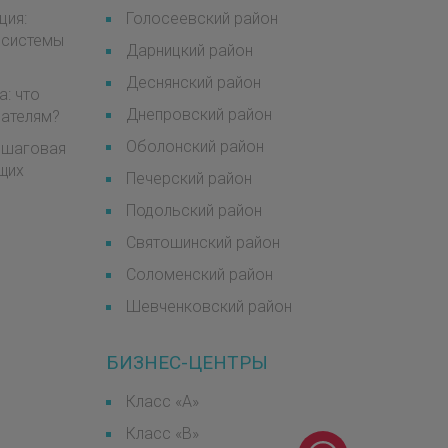
ция:
Голосеевский район
 системы
Дарницкий район
Деснянский район
а: что
Днепровский район
мателям?
Оболонский район
пошаговая
щих
Печерский район
Подольский район
Святошинский район
Соломенский район
Шевченковский район
БИЗНЕС-ЦЕНТРЫ
Класс «А»
Класс «B»