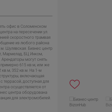
нять офис в Соломенском
ентра на пересечении ул.
линией скоростного трамвая
бщение из любого района
.м. Шулявская. Бизнес центр
, Мармелад, БЦ Инком,
. Арендаторы могут снять
примерно 615 кв.м, или же
кв.м, 352 кв.м. На 1-м
аструктуры, включающая
 с террасой, доступная для
ентра осуществляется от
изнес центра оборудована
танция для электромобилей.