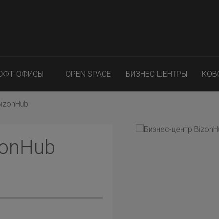
ОФТ-ОФИСЫ
OPEN SPACE
БИЗНЕС-ЦЕНТРЫ
КОВ
BizonHub
zonHub