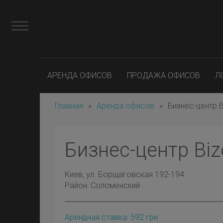
АРЕНДА ОФИСОВ
ПРОДАЖА ОФИСОВ
Л
Главная
»
Аренда офисов
»
Бизнес-центр 
Бизнес-центр Bi
Киев
, ул. Борщаговская 192-194
Район:
Соломенский
Арендная ставка:
592
грн