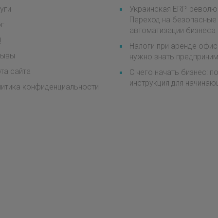
уги
Украинская ERP-револю
Переход на безопасные
ог
автоматизации бизнеса
Q
Налоги при аренде офис
зывы
нужно знать предприни
та сайта
С чего начать бизнес: 
инструкция для начинаю
итика конфиденциальности