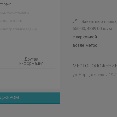
фт офис
ладское помещение
исный особняк
Вакантные площад
650.00; 4889.00 кв.м
министративное здание
с парковкой
возле метро
Другая
информация
МЕСТОПОЛОЖЕНИЕ
ул. Борщаговская 192
НЕДЖЕРОМ