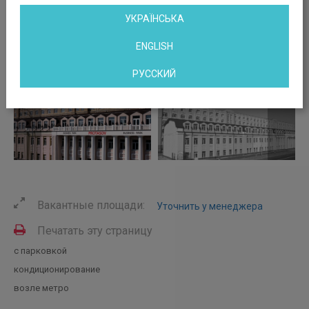
УКРАЇНСЬКА
ENGLISH
РУССКИЙ
Вакантные площади:
Уточнить у менеджера
Печатать эту страницу
с парковкой
кондиционирование
возле метро