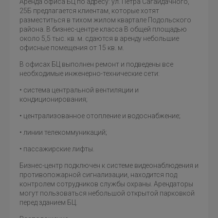
Аренда офиса БЦ по адресу: ул. Петра Сагайдачного,
25Б предлагается клиентам, которые хотят
разместиться в тихом жилом квартале Подольского
района. В бизнес-центре класса B общей площадью
около 5,5 тыс. кв. м. сдаются в аренду небольшие
офисные помещения от 15 кв. м.
В офисах БЦ выполнен ремонт и подведены все
необходимые инженерно-технические сети:
• система центральной вентиляции и
кондиционирования;
• централизованное отопление и водоснабжение;
• линии телекоммуникаций;
• пассажирские лифты.
Бизнес-центр подключен к системе видеонаблюдения и
противопожарной сигнализации, находится под
контролем сотрудников службы охраны. Арендаторы
могут пользоваться небольшой открытой парковкой
перед зданием БЦ.