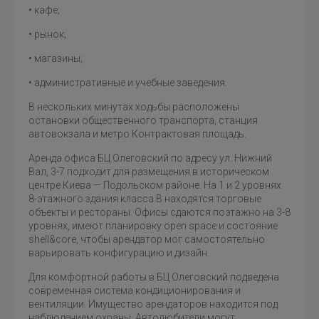
• кафе;
• рынок;
• магазины;
• административные и учебные заведения.
В нескольких минутах ходьбы расположены
остановки общественного транспорта, станция
автовокзала и метро Контрактовая площадь.
Аренда офиса БЦ Олеговский по адресу ул. Нижний
Вал, 3-7 подходит для размещения в историческом
центре Киева — Подольском районе. На 1 и 2 уровнях
8-этажного здания класса B находятся торговые
объекты и рестораны. Офисы сдаются поэтажно на 3-8
уровнях, имеют планировку open space и состояние
shell&core, чтобы арендатор мог самостоятельно
варьировать конфигурацию и дизайн.
Для комфортной работы в БЦ Олеговский подведена
современная система кондиционирования и
вентиляции. Имущество арендаторов находится под
наблюдением охраны. Автолюбители могут