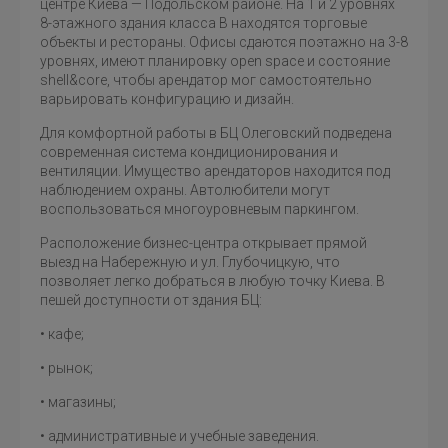
центре Киева — Подольском районе. На 1 и 2 уровнях
8-этажного здания класса B находятся торговые
объекты и рестораны. Офисы сдаются поэтажно на 3-8
уровнях, имеют планировку open space и состояние
shell&core, чтобы арендатор мог самостоятельно
варьировать конфигурацию и дизайн.
Для комфортной работы в БЦ Олеговский подведена
современная система кондиционирования и
вентиляции. Имущество арендаторов находится под
наблюдением охраны. Автолюбители могут
воспользоваться многоуровневым паркингом.
Расположение бизнес-центра открывает прямой
выезд на Набережную и ул. Глубочицкую, что
позволяет легко добраться в любую точку Киева. В
пешей доступности от здания БЦ:
• кафе;
• рынок;
• магазины;
• административные и учебные заведения.