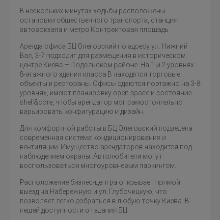
В нескольких минутах ходьбы расположены
остановки общественного транспорта, станция
автовокзала и метро Контрактовая площадь.
Аренда офиса БЦ Олеговский по адресу ул. Нижний
Вал, 3-7 подходит для размещения в историческом
центре Киева — Подольском районе. На 1 и 2 уровнях
8-этажного здания класса B находятся торговые
объекты и рестораны. Офисы сдаются поэтажно на 3-8
уровнях, имеют планировку open space и состояние
shell&core, чтобы арендатор мог самостоятельно
варьировать конфигурацию и дизайн.
Для комфортной работы в БЦ Олеговский подведена
современная система кондиционирования и
вентиляции. Имущество арендаторов находится под
наблюдением охраны. Автолюбители могут
воспользоваться многоуровневым паркингом.
Расположение бизнес-центра открывает прямой
выезд на Набережную и ул. Глубочицкую, что
позволяет легко добраться в любую точку Киева. В
пешей доступности от здания БЦ: