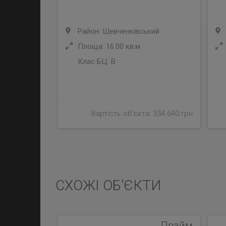
Район: Шевченківський
Площа: 16.00 кв.м
Клас БЦ:
B
Вартість об'єкта: 334 640 грн
СХОЖІ ОБ'ЄКТИ
Прайм