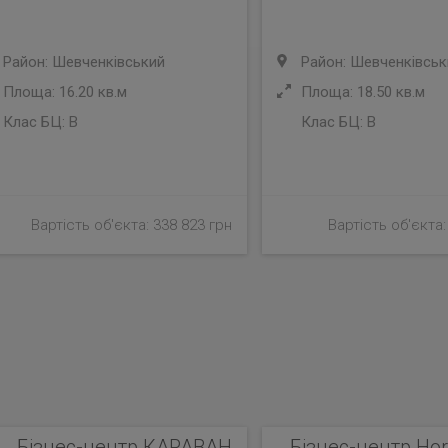
Район: Шевченківський
Район: Шевченківськ
Площа: 16.20 кв.м
Площа: 18.50 кв.м
Клас БЦ:
B
Клас БЦ:
B
Вартість об'єкта: 338 823 грн
Вартість об'єкта:
Бізнес-центр КАРАВАН
Бізнес-центр Hor