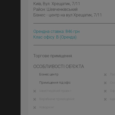
Київ
, Вул. Хрещатик, 7/11
Район:
Шевченківський
Бізнес - центр на вул Хрещатик, 7/11
Орендна ставка:
846
грн
Клас офісу: B
(оренда)
Торгове приміщення.
ОСОБЛИВОСТІ ОБ’ЄКТА
Бізнес центр
Лоф
Приміщення під офіс
Ск
Інвестиційний проект
Офі
Виробниче приміщення
Адм
Коворкінг