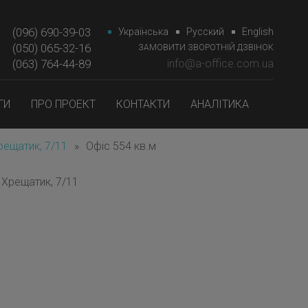
(096) 690-39-03
Українська
Русский
English
(050) 065-32-16
ЗАМОВИТИ ЗВОРОТНІЙ ДЗВІНОК
(063) 764-44-89‎‎
info@a-office.com.ua
ГИ
ПРО ПРОЕКТ
КОНТАКТИ
АНАЛІТИКА
Хрещатик, 7/11
»
Офіс 554 кв.м