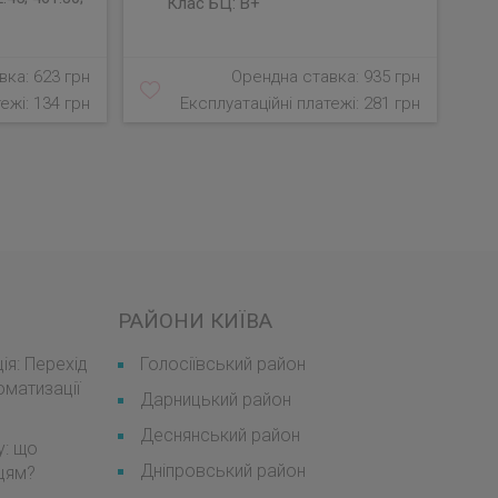
Клас БЦ:
B+
ка: 623 грн
Орендна ставка: 935 грн
ежі: 134 грн
Експлуатаційні платежі: 281 грн
РАЙОНИ КИЇВА
я: Перехід
Голосіївський район
оматизації
Дарницький район
Деснянський район
у: що
Дніпровський район
мцям?