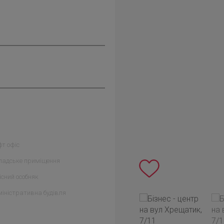
т офіс
ладське приміщення
сний особняк
іністративна будівля