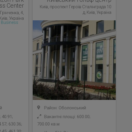
ss Center
Київ, проспект Героїв Сталінграда 10
д, Київ, Україна
Грінченка, 4,
Київ, Україна
й
Район: Оболонський
 40.91;
Вакантні площі: 600.00;
.57; 630.36;
700.00 кв.м
.45; 461.30;