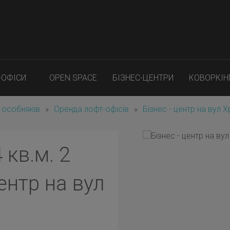
-ОФІСИ
OPEN SPACE
БІЗНЕС-ЦЕНТРИ
КОВОРКІН
 особняків
»
Оренда лофт-офісів
»
Бізнес - центр на вул 
 кв.м. 2
ентр на вул