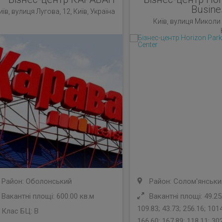
Busine
иїв, вулиця Лугова, 12, Київ, Україна
Київ, вулиця Миколи 
Район: Оболонський
Район: Солом'янськи
Вакантні площі: 600.00 кв.м
Вакантні площі: 49.25;
109.83; 43.73; 256.16; 1014
Клас БЦ:
B
166.60; 167.89; 118.11; 302