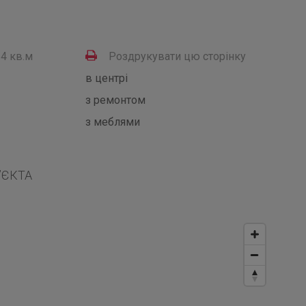
54 кв.м
Роздрукувати цю сторінку
в центрі
з ремонтом
з меблями
’ЄКТА