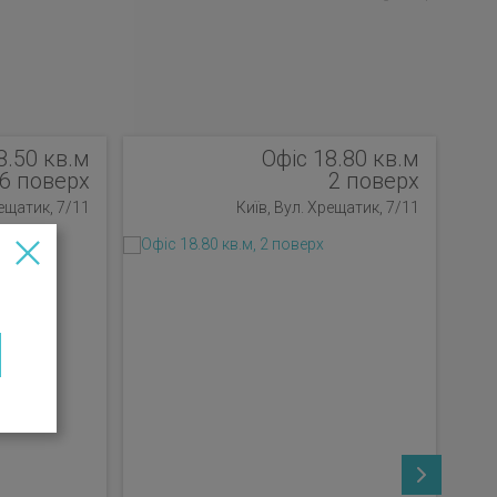
8.50 кв.м
Офіс 18.80 кв.м
6 поверх
2 поверх
рещатик, 7/11
Київ, Вул. Хрещатик, 7/11