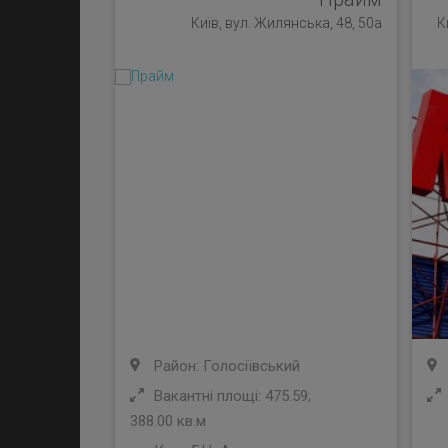
Київ, вул. Жилянська, 48, 50а
К
Район: Голосіївський
Вакантні площі: 475.59;
388.00 кв.м