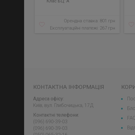
Клас БЦ:
A
Орендна ставка: 801 грн
Експлуатаційні платежі: 267 грн
КОНТАКТНА ІНФОРМАЦІЯ
КОР
Адреса офісу:
Пос
Київ, вул. Глибочицька, 17Д
Бл
Контактні телефони:
FA
(096) 690-39-03
Від
‎(096) 690-39-03
‎(050) 065-32-16