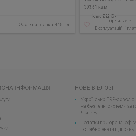
393.61 кв.м
Клас БЦ:
B+
Орендна став
Орендна ставка: 445 грн
Експлуатаційні плат
ИСНА ІНФОРМАЦІЯ
НОВЕ В БЛОЗІ
луги
Українська ERP-революці
на безпечні системи авт
ог
бізнесу
Q
Податки при оренді офіс
гуки
потрібно знати підприє