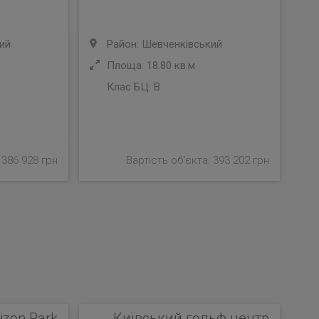
ий
Район: Шевченківський
Площа: 18.80 кв.м
Клас БЦ:
B
 386 928 грн
Вартість об'єкта: 393 202 грн
izon Park
Київський гольф центр