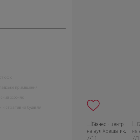
т офіс
ладське приміщення
сний особняк
іністративна будівля