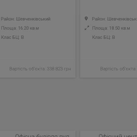
Район: Шевченківський
Район: Шевченківськ
Площа: 16.20 кв.м
Площа: 18.50 кв.м
Клас БЦ:
B
Клас БЦ:
B
Вартість об'єкта: 338 823 грн
Вартість об'єкта:
Офісна будівля вул.
Офісний центр