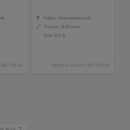
ий
Район: Шевченківський
Площа: 18.80 кв.м
Клас БЦ:
B
 386 928 грн
Вартість об'єкта: 393 202 грн
, бул. Т.