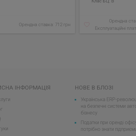
Клас БЦ:
B
Орендна став
Орендна ставка: 712 грн
Експлуатаційні плат
ИСНА ІНФОРМАЦІЯ
НОВЕ В БЛОЗІ
луги
Українська ERP-революці
на безпечні системи авт
ог
бізнесу
Q
Податки при оренді офіс
гуки
потрібно знати підприє