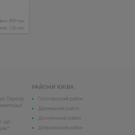
ка: 890 грн
ежі: 156 грн
РАЙОНИ КИЇВА
я: Перехід
Голосіївський район
оматизації
Дарницький район
Деснянський район
у: що
Дніпровський район
мцям?