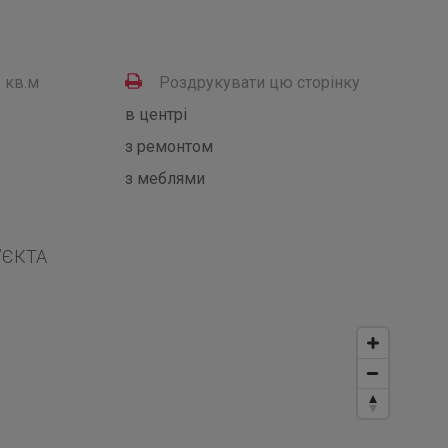
 кв.м
Роздрукувати цю сторінку
в центрі
з ремонтом
з меблями
’ЄКТА