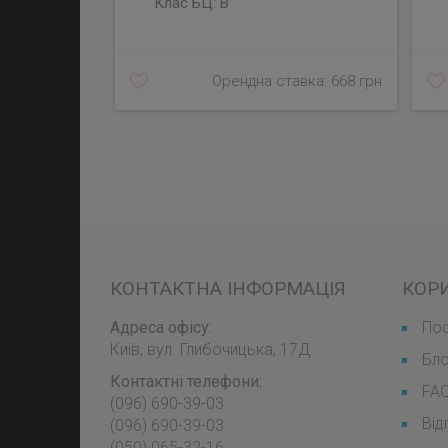
Клас БЦ:
B
Орендна ставка: 668 грн
КОНТАКТНА ІНФОРМАЦІЯ
КОР
Адреса офісу:
Пос
Київ, вул. Глибочицька, 17Д
Бл
Контактні телефони:
FA
(096) 690-39-03
Від
‎(096) 690-39-03
‎(050) 065-32-16