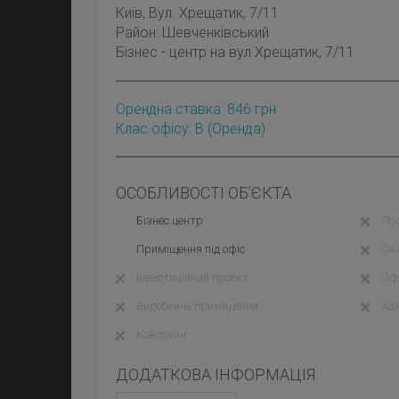
Київ
, Вул. Хрещатик, 7/11
Район:
Шевченківський
Бізнес - центр на вул Хрещатик, 7/11
Орендна ставка:
846
грн
Клас офісу: B
(оренда)
ОСОБЛИВОСТІ ОБ’ЄКТА
Бізнес центр
Лоф
Приміщення під офіс
Ск
Інвестиційний проект
Офі
Виробниче приміщення
Адм
Коворкінг
ДОДАТКОВА ІНФОРМАЦІЯ