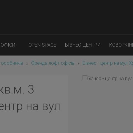
-ОФІСИ
OPEN SPACE
БІЗНЕС-ЦЕНТРИ
КОВОРКІН
 особняків
»
Оренда лофт-офісів
»
Бізнес - центр на вул 
кв.м. 3
ентр на вул