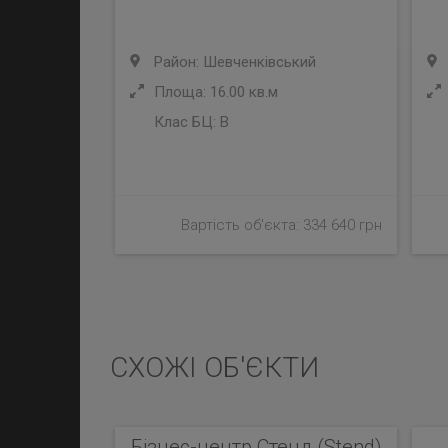
Район: Шевченківський
Площа: 16.00 кв.м
Клас БЦ:
B
Вартість об'єкта: 334 640 грн
СХОЖІ ОБ'ЄКТИ
Бізнес-центр Стенд (Stend)