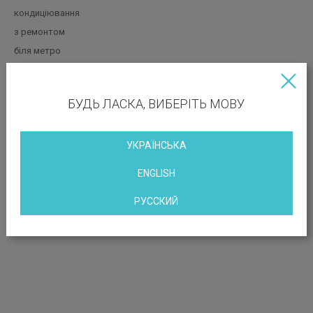
кондиціювання
з ремонтом
біля метро
з меблями
БУДЬ ЛАСКА, ВИБЕРІТЬ МОВУ
РОЗТАШУВАННЯ ОБ’ЄКТА
УКРАЇНСЬКА
Вул. Хрещатик, 7/11
ENGLISH
РУССКИЙ