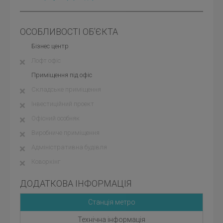
ОСОБЛИВОСТІ ОБ’ЄКТА
Бізнес центр
Лофт офіс
Приміщення під офіс
Складське приміщення
Інвестиційний проект
Офісний особняк
Виробниче приміщення
Адміністративна будівля
Коворкінг
ДОДАТКОВА ІНФОРМАЦІЯ
Станція метро
Технічна інформація