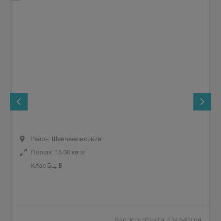
Район: Шевченківський
Площа: 16.00 кв.м
Клас БЦ:
B
Вартість об'єкта: 334 640 грн