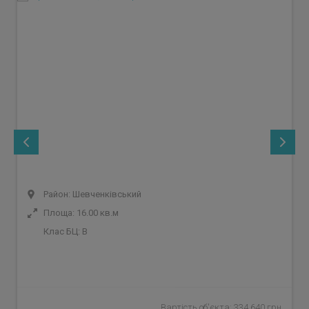
Район: Шевченківський
Площа: 16.00 кв.м
Клас БЦ:
B
Вартість об'єкта: 334 640 грн