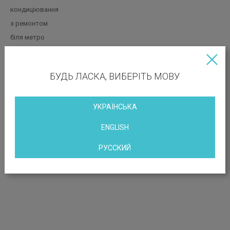
кондиціювання
з ремонтом
біля метро
з меблями
БУДЬ ЛАСКА, ВИБЕРІТЬ МОВУ
РОЗТАШУВАННЯ ОБ’ЄКТА
УКРАЇНСЬКА
Вул. Хрещатик, 7/11
ENGLISH
РУССКИЙ