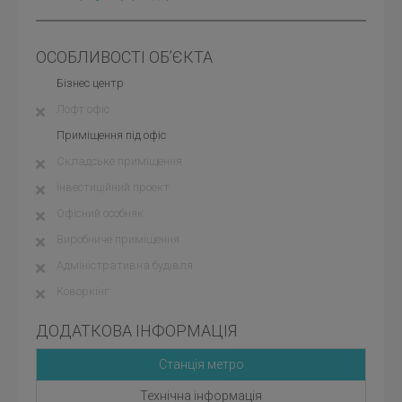
ОСОБЛИВОСТІ ОБ’ЄКТА
Бізнес центр
Лофт офіс
Приміщення під офіс
Складське приміщення
Інвестиційний проект
Офісний особняк
Виробниче приміщення
Адміністративна будівля
Коворкінг
ДОДАТКОВА ІНФОРМАЦІЯ
Станція метро
Технічна інформація