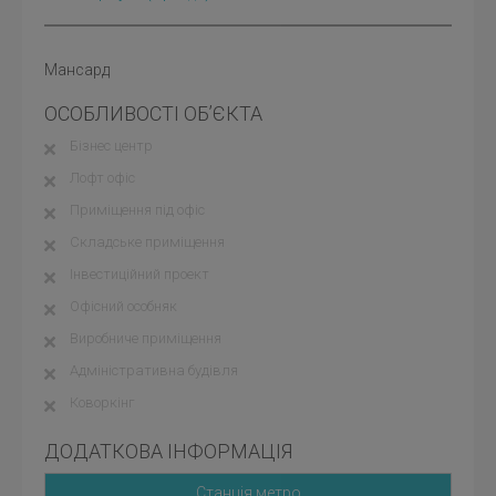
Мансард
ОСОБЛИВОСТІ ОБ’ЄКТА
Бізнес центр
Лофт офіс
Приміщення під офіс
Складське приміщення
Інвестиційний проект
Офісний особняк
Виробниче приміщення
Адміністративна будівля
Коворкінг
ДОДАТКОВА ІНФОРМАЦІЯ
Станція метро