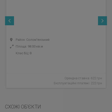
Район: Солом'янський
Площа: 98.00 кв.м
Клас БЦ:
B
Орендна ставка: 622 грн
Експлуатаційні платежі: 222 грн
СХОЖІ ОБ'ЄКТИ