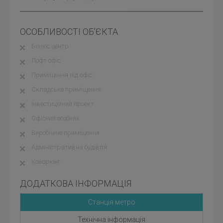
ОСОБЛИВОСТІ ОБ’ЄКТА
Бізнес центр
Лофт офіс
Приміщення під офіс
Складське приміщення
Інвестиційний проект
Офісний особняк
Виробниче приміщення
Адміністративна будівля
Коворкінг
ДОДАТКОВА ІНФОРМАЦІЯ
Станція метро
Технічна інформація