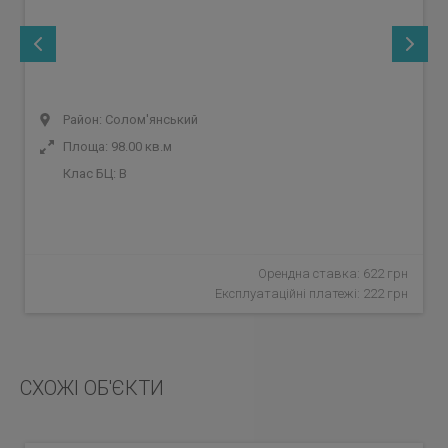
Район: Солом'янський
Площа: 98.00 кв.м
Клас БЦ:
B
Орендна ставка: 622 грн
Експлуатаційні платежі: 222 грн
СХОЖІ ОБ'ЄКТИ