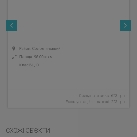
Район: Солом'янський
Площа: 98.00 кв.м
Клас БЦ:
B
Орендна ставка: 623 грн
Експлуатаційні платежі: 223 грн
СХОЖІ ОБ'ЄКТИ