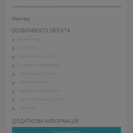
Мансард
ОСОБЛИВОСТІ ОБ’ЄКТА
Бізнес центр
Лофт офіс
Приміщення під офіс
Складське приміщення
Інвестиційний проект
Офісний особняк
Виробниче приміщення
Адміністративна будівля
Коворкінг
ДОДАТКОВА ІНФОРМАЦІЯ
Станція метро