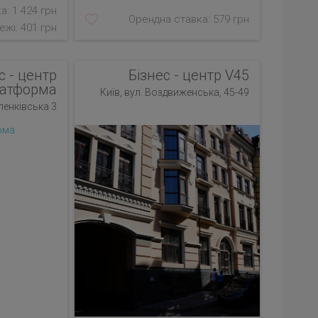
а: 1 424 грн
Орендна ставка: 579 грн
ежі: 401 грн
с - центр
Бізнес - центр V45
атформа
Київ, вул. Воздвиженська, 45-49
ленківська 3