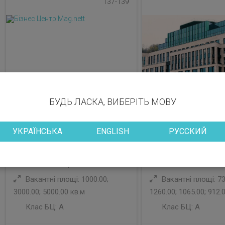
137-139
БУДЬ ЛАСКА, ВИБЕРІТЬ МОВУ
УКРАЇНСЬКА
ENGLISH
РУССКИЙ
Район: Печерський
Район: Шевченків
Вакантні площі: 1000.00;
Вакантні площі: 73
3000.00; 5000.00 кв.м
1260.00; 1065.00; 912.
Клас БЦ:
A
Клас БЦ:
A