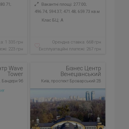
80.71;
Вакантні площі: 277.00;
496.74; 594.37; 471.48; 659.73 кв.м
Клас БЦ:
A
а: 1 335 грн
Орендна ставка: 668 грн
ежі: 223 грн
Експлуатаційні платежі: 267 грн
нтр Wave
Бізнес Центр
Tower
Венеціанський
. Бандери 9б
Київ, проспект Броварський 2В