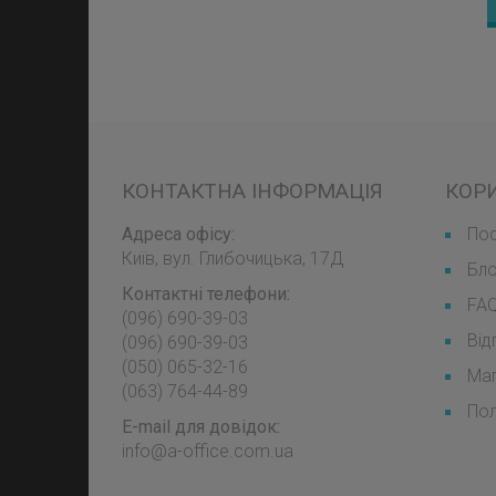
КОНТАКТНА ІНФОРМАЦІЯ
КОР
Адреса офісу:
Пос
Київ, вул. Глибочицька, 17Д
Бл
Контактні телефони:
FA
(096) 690-39-03
Від
‎(096) 690-39-03
‎(050) 065-32-16
Мап
‎(063) 764-44-89
Пол
E-mail для довідок:
info@a-office.com.ua