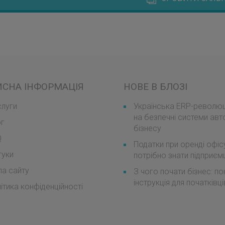
ИСНА ІНФОРМАЦІЯ
НОВЕ В БЛОЗІ
луги
Українська ERP-революці
на безпечні системи авт
ог
бізнесу
Q
Податки при оренді офіс
гуки
потрібно знати підприє
а сайту
З чого почати бізнес: п
інструкція для початківці
ітика конфіденційності