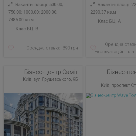
Вакантні площі: 500.00;
Вакантні площі: 22
750.00; 1000.00; 2000.00;
2290.37 кв.м
7485.00 кв.м
Клас БЦ:
A
Клас БЦ:
B
Орендна ставк
Орендна ставка: 890 грн
Експлуатаційні плат
Бізнес-центр Саміт
Бізнес-це
Київ, вул. Грушевського, 9Б
Київ, проспект Ст