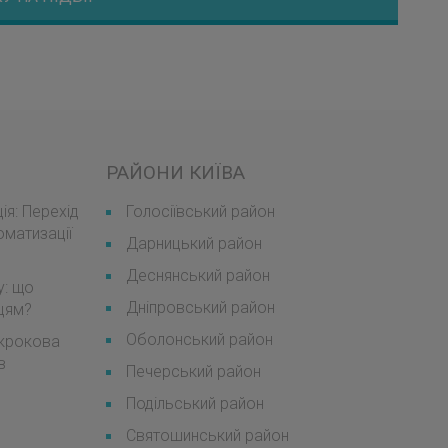
РАЙОНИ КИЇВА
я: Перехід
Голосіївський район
оматизації
Дарницький район
Деснянський район
у: що
Дніпровський район
мцям?
Оболонський район
окрокова
в
Печерський район
Подільський район
Святошинський район