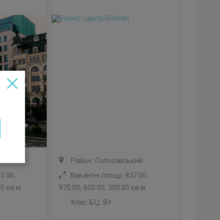
ський
Район: Голосіївський
3.00;
Вакантні площі: 857.00;
00 кв.м
970.00; 600.00; 300.00 кв.м
Клас БЦ:
B+