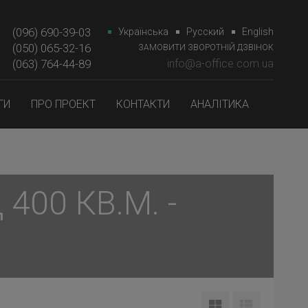
(096) 690-39-03
Українська
Русский
English
(050) 065-32-16
ЗАМОВИТИ ЗВОРОТНІЙ ДЗВІНОК
(063) 764-44-89‎‎
info@a-office.com.ua
ГИ
ПРО ПРОЕКТ
КОНТАКТИ
АНАЛІТИКА
400 КВ.М. -