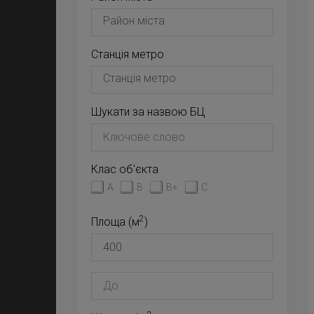
Станція метро
Шукати за назвою БЦ
Клас об'єкта
A
B
B+
C
2
Площа (м
)