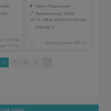
ський
Район: Подільський
5.00;
Вакантні площі: 108.00;
691.11; 108.00; 206.00; 312.00 кв.м
Клас БЦ:
A
а: 1 024 грн
Орендна ставка: 890 грн
ежі: 178 грн
6
7
8
9
»
У НА ПІДБІР