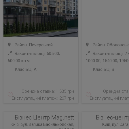
Район: Печерський
Район: Оболонськ
Вакантні площі: 505.00;
Вакантні площі: 77
600.00 кв.м
1000.00; 1540.00; 1950
Клас БЦ:
A
Клас БЦ:
B
Орендна ставка: 1 335 грн
Орендна став
Експлуатаційні платежі: 267 грн
Експлуатаційні плат
Бізнес Центр Mag.nett
Бізнес-цент
Київ, вул. Велика Васильковская,
Київ, вул Саг