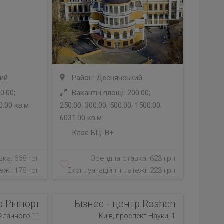
ий
Район: Деснянський
0.00;
Вакантні площі: 200.00;
0.00 кв.м
250.00; 300.00; 500.00; 1500.00;
6031.00 кв.м
Клас БЦ:
B+
ка: 668 грн
Орендна ставка: 623 грн
ежі: 178 грн
Експлуатаційні платежі: 223 грн
р Річпорт
Бізнес - центр Roshen
айдачного 11
Київ, проспект Науки, 1