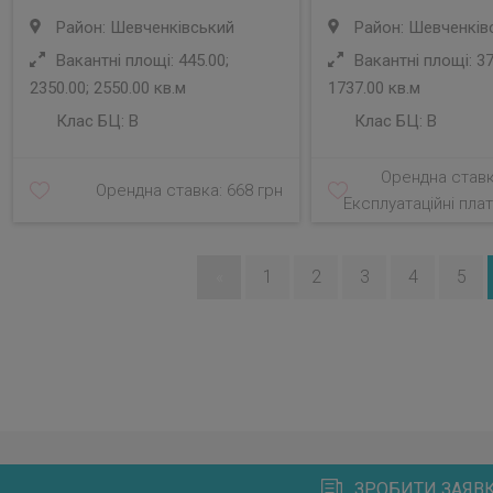
Район: Шевченківський
Район: Шевченків
Вакантні площі: 445.00;
Вакантні площі: 37
2350.00; 2550.00 кв.м
1737.00 кв.м
Клас БЦ:
B
Клас БЦ:
B
Орендна ставк
Орендна ставка: 668 грн
Експлуатаційні плат
«
1
2
3
4
5
ЗРОБИТИ ЗАЯВК