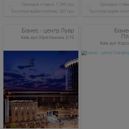
Орендна ставка: 1 246 грн
Орендна ставк
Експлуатаційні платежі: 267 грн
Експлуатаційні плат
Бізнес - центр Лувр
Бізне
Пл
Київ, вул, Юрія Ільєнка, 2/10
Київ, вул. Коро