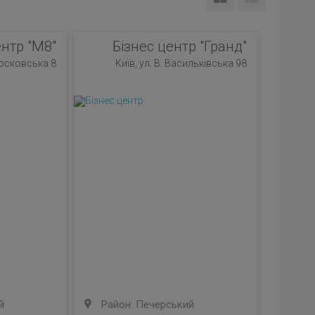
ентр "М8"
Бізнес центр "Гранд"
Московська 8
Київ, ул. В. Васильківська 98
й
Район: Печерський