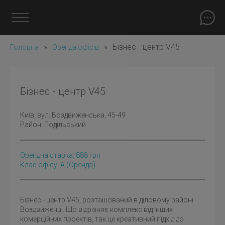
»
»
Бізнес - центр V45
Головна
Оренда офісів
Бізнес - центр V45
Київ
, вул. Воздвиженська, 45-49
Район:
Подільський
Орендна ставка:
888
грн
Клас офісу: A
(оренда)
Бізнес - центр V45, розташований в діловому районі
Воздвиженці. Що відрізняє комплекс від інших
комерційних проектів, так це креативний підхід до