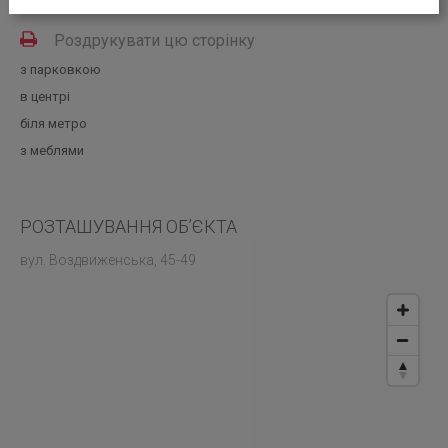
312.00 кв.м
Роздрукувати цю сторінку
з парковкою
в центрі
біля метро
з меблями
РОЗТАШУВАННЯ ОБ’ЄКТА
вул. Воздвиженська, 45-49