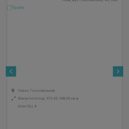
Район: Голосіївський
Вакантні площі: 475.59; 388.00 кв.м
Клас БЦ:
A