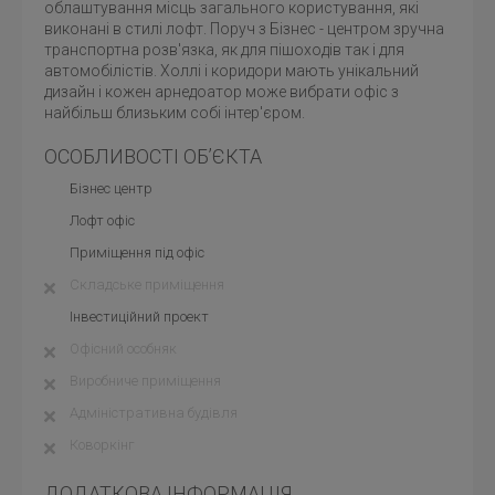
облаштування місць загального користування, які
виконані в стилі лофт. Поруч з Бізнес - центром зручна
транспортна розв'язка, як для пішоходів так і для
автомобілістів. Холлі і коридори мають унікальний
дизайн і кожен арнедоатор може вибрати офіс з
найбільш близьким собі інтер'єром.
ОСОБЛИВОСТІ ОБ’ЄКТА
Бізнес центр
Лофт офіс
Приміщення під офіс
Складське приміщення
Інвестиційний проект
Офісний особняк
Виробниче приміщення
Адміністративна будівля
Коворкінг
ДОДАТКОВА ІНФОРМАЦІЯ